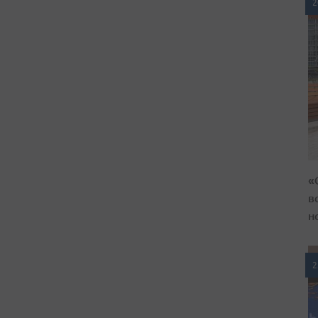
2
«
в
н
2