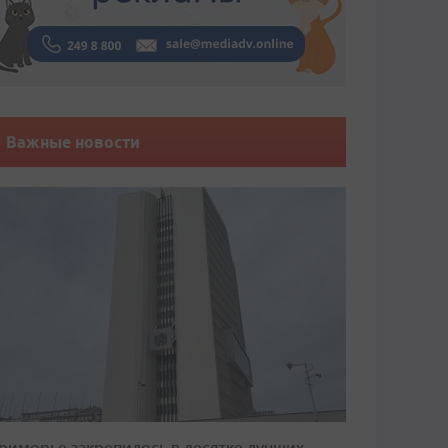
Важные новости
риморье закрепилось в десятке лучших