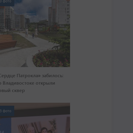
0 фото
Сердце Патрокла» забилось:
о Владивостоке открыли
овый сквер
3 фото