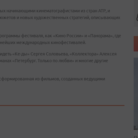
ных начинающими кинематографистами из стран АТР, и
сюжетов и новых художественных стратегий, описывающих
программы фестиваля, как «Кино России» и «Панорама», где
упнейших международных кинофестивалей.
идеть «Ке-ды» Сергея Соловьева, «Коллектора» Алексея
манах «Петербург. Только по любви» и многие другие
, сформированная из фильмов, созданных ведущими
П