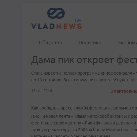
Общество
Политика
Эконом
Дама пик откроет фес
Стала известна полная программа кинофестиваля «
по 16 сентября. Всего вниманию зрителей будет пре
18 авг. 2016
Электронная
Как сообщила пресс-служба фестиваля, фильмов отк
Пик» и новая лента «Пламя» японской актрисы и ре
фестивале свою картину «Лики фигового дерева» и 
лучшую режиссуру, а в 2008-м Каори Момои была ч
картина «Дуэлянт» Алексея Мизгирева.