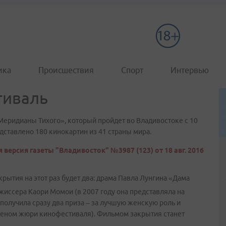
ика
Происшествия
Спорт
Интервью
тиваль
Меридианы Тихого», который пройдет во Владивостоке с 10
дставлено 180 кинокартин из 41 страны мира.
 версия газеты "Владивосток" №3987 (123) от 18 авг. 2016
рытия на этот раз будет два: драма Павла Лунгина «Дама
жиссера Каори Момои (в 2007 году она представляла на
получила сразу два приза – за лучшую женскую роль и
леном жюри кинофестиваля). Фильмом закрытия станет