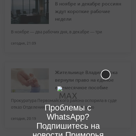
В ноябре и декабре россиян
ждут короткие рабочие
недели
В ноябре — два рабочих дня, в декабре — три
сегодня, 21:09
Жительнице Владивостока
вернули право на единое
ежемесячное пособие
Прокуратура Первомайского района оспорила в суде
Проблемы с
отказ Отделения Соцфонда по Приморью
WhatsApp?
сегодня, 20:19
Подпишитесь на
новости Приморья