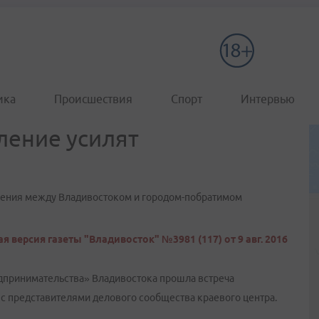
ика
Происшествия
Спорт
Интервью
ление усилят
щения между Владивостоком и городом-побратимом
я версия газеты "Владивосток" №3981 (117) от 9 авг. 2016
дпринимательства» Владивостока прошла встреча
с представителями делового сообщества краевого центра.