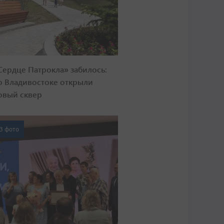
Сердце Патрокла» забилось:
о Владивостоке открыли
овый сквер
3 фото