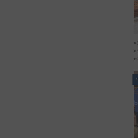
«
в
н
2