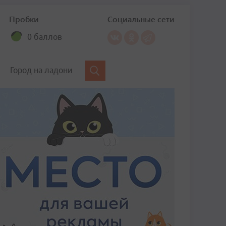
Пробки
Социальные сети
0 баллов
Город на ладони