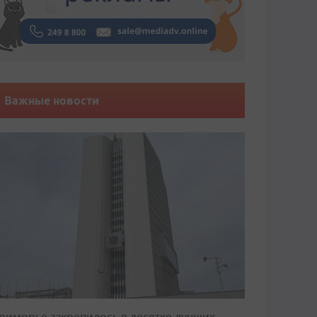
Важные новости
риморье закрепилось в десятке лучших