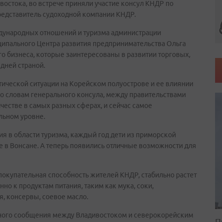
остока, во встрече приняли участие консул КНДР по
представитель судоходной компании КНДР.
ждународных отношений и туризма администрации
иципального Центра развития предпринимательства Ольга
го бизнеса, которые заинтересованы в развитии торговых,
дней страной.
тической ситуации на Корейском полуострове и ее влиянии
По словам генерального консула, между правительствами
честве в самых разных сферах, и сейчас самое
льном уровне.
я в области туризма, каждый год дети из приморской
 в Вонсане. А теперь появились отличные возможности для
покупательная способность жителей КНДР, стабильно растет
но к продуктам питания, таким как мука, соки,
, консервы, соевое масло.
много сообщения между Владивостоком и северокорейским
П