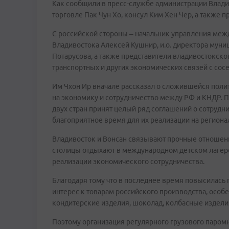
Как сообщили в пресс-службе администрации Владив
торговле Пак Чун Хо, консул Ким Хен Чер, а также 
С российской стороны – начальник управления ме
Владивостока Алексей Кушнир, и.о. директора мун
Потарусова, а также представители владивостокско
транспортных и других экономических связей с сосе
Им Чхон Ир вначале рассказал о сложившейся поли
на экономику и сотрудничество между РФ и КНДР. 
двух стран принят целый ряд соглашений о сотрудни
благоприятное время для их реализации на региона
Владивосток и Вонсан связывают прочные отношени
столицы отдыхают в международном детском лагере
реализации экономического сотрудничества.
Благодаря тому что в последнее время повысилась 
интерес к товарам российского производства, особен
кондитерские изделия, шоколад, колбасные изделия
Поэтому организация регулярного грузового паро