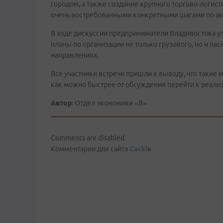
городом, а также создание крупного торгово-логис
очень востребованными конкретными шагами по ак
В ходе дискуссии предприниматели Владивостока ут
планы по организации не только грузового, но и па
направлениях.
Все участники встречи пришли к выводу, что такие 
как можно быстрее от обсуждения перейти к реали
Автор:
Отдел экономики «В»
Comments are disabled
Комментарии для сайта
Cackl
e