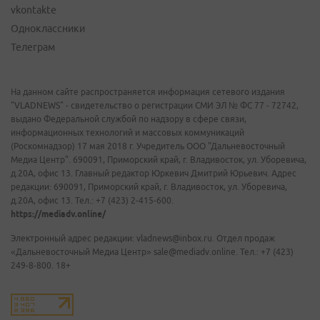
vkontakte
Одноклассники
Телеграм
На данном сайте распространяется информация сетевого издания
"VLADNEWS" - свидетельство о регистрации СМИ ЭЛ № ФС 77 - 72742,
выдано Федеральной службой по надзору в сфере связи,
информационных технологий и массовых коммуникаций
(Роскомнадзор) 17 мая 2018 г. Учредитель ООО "Дальневосточный
Медиа Центр". 690091, Приморский край, г. Владивосток, ул. Уборевича,
д.20А, офис 13. Главный редактор Юркевич Дмитрий Юрьевич. Адрес
редакции: 690091, Приморский край, г. Владивосток, ул. Уборевича,
д.20А, офис 13. Тел.: +7 (423) 2-415-600.
https://mediadv.online/
Электронный адрес редакции: vladnews@inbox.ru. Отдел продаж
«Дальневосточный Медиа Центр» sale@mediadv.online. Тел.: +7 (423)
249-8-800. 18+