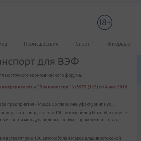
ика
Происшествия
Спорт
Интервью
анспорт для ВЭФ
ля Восточного экономического форума.
я версия газеты "Владивосток" №3979 (115) от 4 авг. 2016
ера предприятия «Мазда Соллерс Мануфэкчуринг Рус»,
онвейера автозавода сошло 100 автомобилей Mazda6, которые
ов и гостей международного форума, проходившего тогда
ятия встретят уже 150 автомобилей Mazda владивостокской