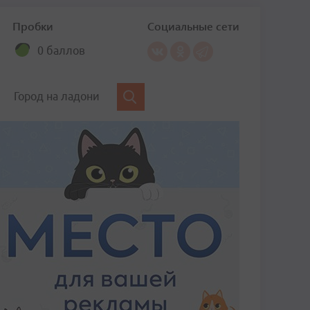
Пробки
Социальные сети
0 баллов
Город на ладони