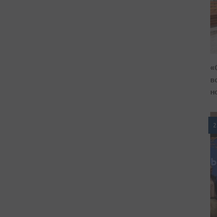
«
в
н
2