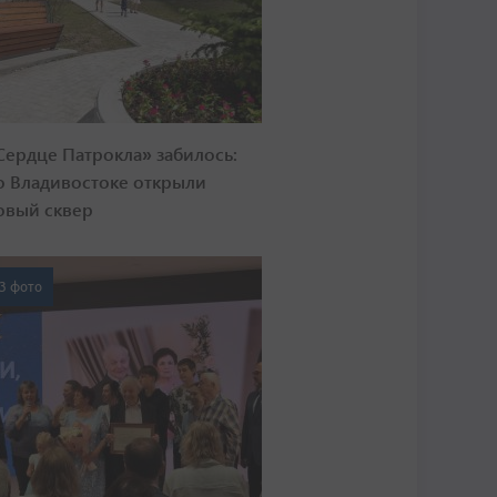
Сердце Патрокла» забилось:
о Владивостоке открыли
овый сквер
3 фото