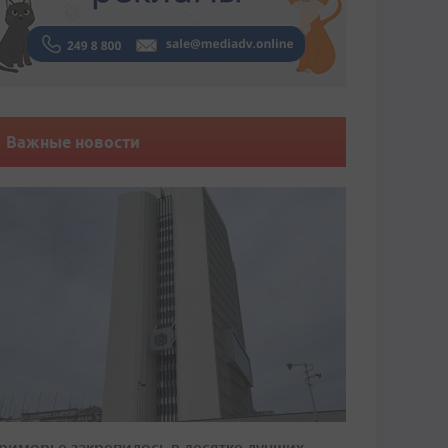
Важные новости
риморье закрепилось в десятке лучших