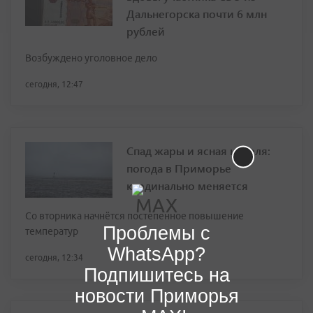
Дальнегорска почти 6 млн
рублей
Возбуждено уголовное дело
сегодня, 12:47
Спад жары и ясная неделя:
погода в Приморье
кардинально меняется
Со вторника начнётся постепенное повышение
Проблемы с
температур
WhatsApp?
сегодня, 12:34
Подпишитесь на
новости Приморья