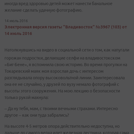
иногда вред здоровью детей может нанести банальное
желание сделать удачную фотографию.
14 июль 2016
Электронная версия газеты "Владивосток" №3967 (103) от
14 июль 2016
Натолкнувшись на видео в социальной сети о том, как напугали
горожан подростки, делающие селфи на владивостокском
«Биг-Бене», я вспомнила свою историю. Во время прогулки на
Токаревский маяк моя взрослая дочь с интересом
разглядывала опору высоковольтной линии. Заинтересовала
она ее не случайно, у друзей по вузу немало фотографий с
высоты этого сооружения. На мою лекцию о безопасности
только рукой махнула:
– Да ну тебя, мам, с твоими вечными страхами. Интересно
другое – как они туда забрались?
На высоте 4-5 метров опора действительно недоступна, но
дальше до самого верха идет железная лестница, которая сама