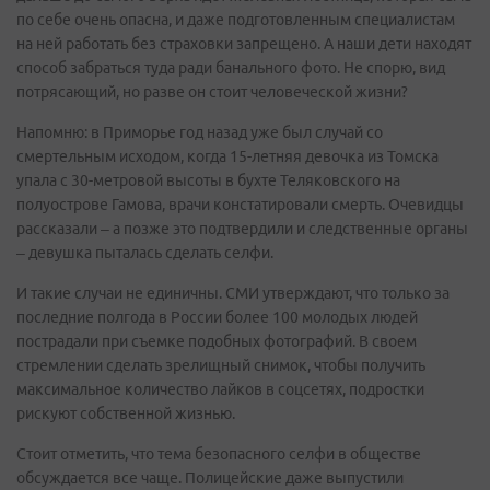
по себе очень опасна, и даже подготовленным специалистам
на ней работать без страховки запрещено. А наши дети находят
способ забраться туда ради банального фото. Не спорю, вид
потрясающий, но разве он стоит человеческой жизни?
Напомню: в Приморье год назад уже был случай со
смертельным исходом, когда 15-летняя девочка из Томска
упала с 30-метровой высоты в бухте Теляковского на
полуострове Гамова, врачи констатировали смерть. Очевидцы
рассказали – а позже это подтвердили и следственные органы
– девушка пыталась сделать селфи.
И такие случаи не единичны. СМИ утверждают, что только за
последние полгода в России более 100 молодых людей
пострадали при съемке подобных фотографий. В своем
стремлении сделать зрелищный снимок, чтобы получить
максимальное количество лайков в соцсетях, подростки
рискуют собственной жизнью.
Стоит отметить, что тема безопасного селфи в обществе
обсуждается все чаще. Полицейские даже выпустили