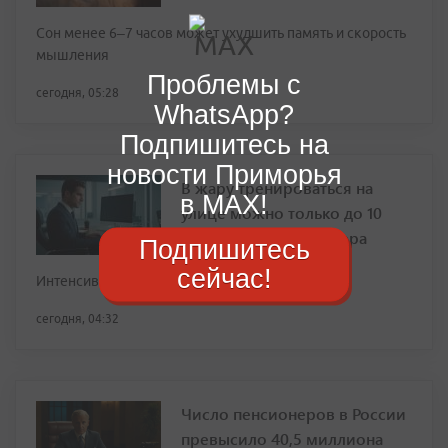
Сон менее 6–7 часов может ухудшить память и скорость
мышления
Проблемы с
сегодня, 05:28
WhatsApp?
Подпишитесь на
новости Приморья
В жару тренироваться на
в MAX!
улице можно только до 10
утра или после 7 вечера
Подпишитесь
сейчас!
Интенсивность стоит снизить на 30–50%
сегодня, 04:32
Число пенсионеров в России
превысило 40,5 миллиона