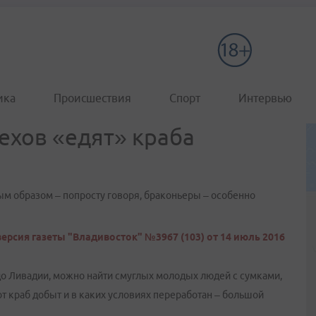
ика
Происшествия
Спорт
Интервью
ехов «едят» краба
м образом – попросту говоря, браконьеры – особенно
ерсия газеты "Владивосток" №3967 (103) от 14 июль 2016
до Ливадии, можно найти смуглых молодых людей с сумками,
от краб добыт и в каких условиях переработан – большой