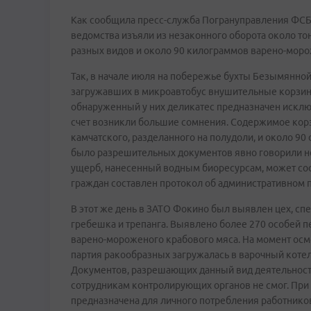
Как сообщила пресс-служба Погрануправления ФСБ 
ведомства изъяли из незаконного оборота около т
разных видов и около 90 килограммов варено-моро
Так, в начале июля на побережье бухты Безымянно
загружавших в микроавтобус внушительные корзины
обнаруженный у них деликатес предназначен исключ
счет возникли большие сомнения. Содержимое корзи
камчатского, разделанного на полудоли, и около 90 
было разрешительных документов явно говорили не
ущерб, нанесенный водным биоресурсам, может сос
граждан составлен протокол об административном 
В этот же день в ЗАТО Фокино был выявлен цех, с
гребешка и трепанга. Выявлено более 270 особей п
варено-мороженого крабового мяса. На момент осм
партия ракообразных загружалась в варочный коте
Документов, разрешающих данный вид деятельност
сотрудникам контролирующих органов не смог. При 
предназначена для личного потребления работников 