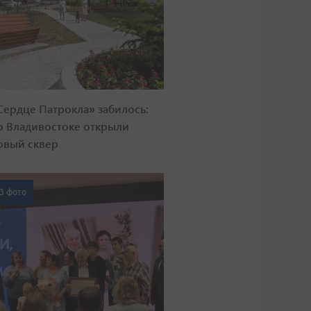
Сердце Патрокла» забилось:
о Владивостоке открыли
овый сквер
3 фото