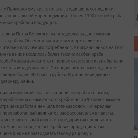
по Приморскому краю, только за один день сотрудники
онны нелегальной морепродукции – более 1300 особей краба
женой крабовой продукции.
й залива Петра Великого были задержаны двое мужчин,
 с крабом. Оба местных жителя утверждали, что
ительно для личного потребления. У пограничников на этот
н (а в них находилось более тысячи особей краба
особей краба волосатого) и полное отсутствие каких бы то ни
 в пользу задержанных. По предварительным подсчетам,
тавлять более 900 тысяч рублей. В отношении данных
правонарушении.
пециализирующийся на незаконной переработке рыбы,
ереработанного камчатского краба и почти 90 килограммов
отра цеха работа в нем шла полным ходом – очередная
л, переработанный деликатес расфасовывался в пакеты.
и, исполнительный директор предприятия представить
этом он пояснил, что вся крабовая продукция также
цеха (как не позавидовать такому рациону!).
П