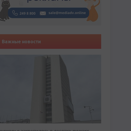
Важные новости
риморье закрепилось в десятке лучших