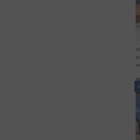
«
в
н
2