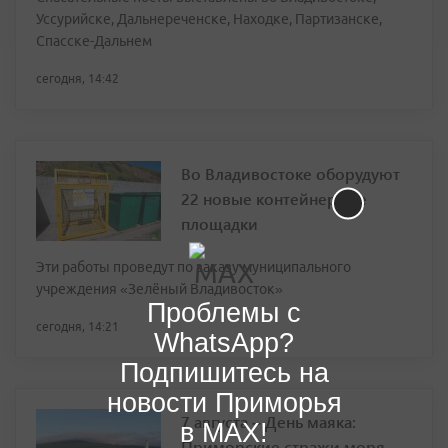
Уссурийске, Дальнереченске, Находке, Партизанске,
Спасске-Дальнем
сегодня, 14:42
Во Владивостоке оборудуют
22 новые контейнерные
площадки
Эти работы проведут по заказу муниципального
учреждения «Зелёный Владивосток»
Проблемы с
сегодня, 14:21
WhatsApp?
Подпишитесь на
новости Приморья
7 августа – День маяка:
в MAX!
Приморские стражи моря