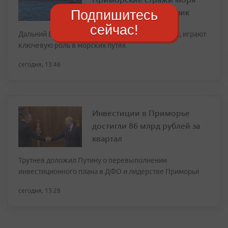
отмечают свой праздник
Подпишитесь
сейчас!
Дальний Восток России, и Приморье в частности, играют
ключевую роль в морских путях
сегодня, 13:46
Инвестиции в Приморье
достигли 86 млрд рублей за
квартал
Трутнев доложил Путину о перевыполнении
инвестиционного плана в ДФО и лидерстве Приморья
сегодня, 13:28