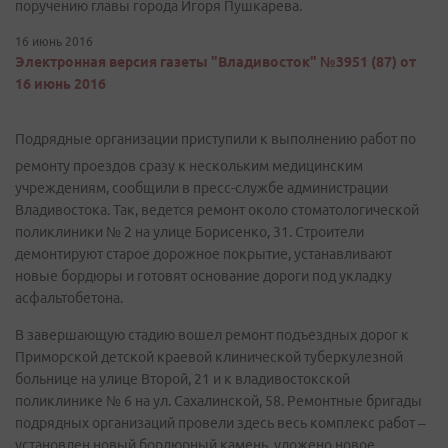
поручению главы города Игоря Пушкарева.
16 июнь 2016
Электронная версия газеты "Владивосток" №3951 (87) от
16 июнь 2016
Подрядные организации приступили к выполнению работ по
ремонту проездов сразу к нескольким медицинским
учреждениям, сообщили в пресс-службе администрации
Владивостока. Так, ведется ремонт около стоматологической
поликлиники № 2 на улице Борисенко, 31. Строители
демонтируют старое дорожное покрытие, устанавливают
новые бордюры и готовят основание дороги под укладку
асфальтобетона.
В завершающую стадию вошел ремонт подъездных дорог к
Приморской детской краевой клинической туберкулезной
больнице на улице Второй, 21 и к владивостокской
поликлинике № 6 на ул. Сахалинской, 58. Ремонтные бригады
подрядных организаций провели здесь весь комплекс работ –
установлен новый бордюрный камень, уложено новое