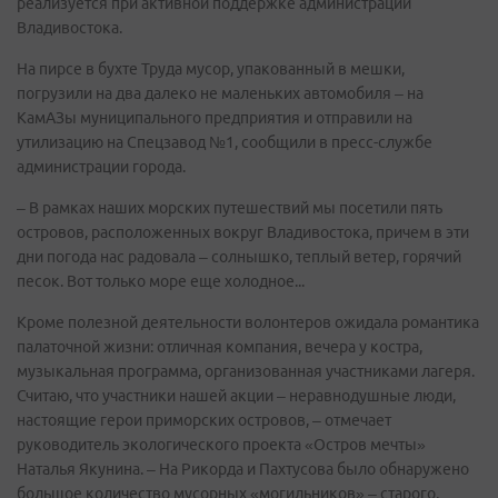
реализуется при активной поддержке администрации
Владивостока.
На пирсе в бухте Труда мусор, упакованный в мешки,
погрузили на два далеко не маленьких автомобиля – на
КамАЗы муниципального предприятия и отправили на
утилизацию на Спецзавод №1, сообщили в пресс-службе
администрации города.
– В рамках наших морских путешествий мы посетили пять
островов, расположенных вокруг Владивостока, причем в эти
дни погода нас радовала – солнышко, теплый ветер, горячий
песок. Вот только море еще холодное...
Кроме полезной деятельности волонтеров ожидала романтика
палаточной жизни: отличная компания, вечера у костра,
музыкальная программа, организованная участниками лагеря.
Считаю, что участники нашей акции – неравнодушные люди,
настоящие герои приморских островов, – отмечает
руководитель экологического проекта «Остров мечты»
Наталья Якунина. – На Рикорда и Пахтусова было обнаружено
большое количество мусорных «могильников» – старого,