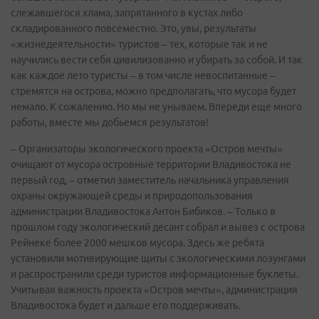
слежавшегося хлама, запрятанного в кустах либо
складированного повсеместно. Это, увы, результаты
«жизнедеятельности» туристов – тех, которые так и не
научились вести себя цивилизованно и убирать за собой. И так
как каждое лето туристы – в том числе невоспитанные –
стремятся на острова, можно предполагать, что мусора будет
немало. К сожалению. Но мы не унываем. Впереди еще много
работы, вместе мы добьемся результатов!
– Организаторы экологического проекта «Остров мечты»
очищают от мусора островные территории Владивостока не
первый год, – отметил заместитель начальника управления
охраны окружающей среды и природопользования
администрации Владивостока Антон Бибиков. – Только в
прошлом году экологический десант собрал и вывез с острова
Рейнеке более 2000 мешков мусора. Здесь же ребята
установили мотивирующие щиты с экологическими лозунгами
и распространили среди туристов информационные буклеты.
Учитывая важность проекта «Остров мечты», администрация
Владивостока будет и дальше его поддерживать.