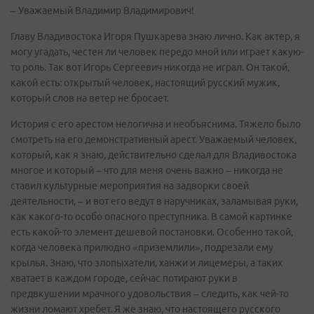
– Уважаемый Владимир Владимирович!
Главу Владивостока Игоря Пушкарева знаю лично. Как актер, я
могу угадать, честен ли человек передо мной или играет какую-
то роль. Так вот Игорь Сергеевич никогда не играл. Он такой,
какой есть: открытый человек, настоящий русский мужик,
который слов на ветер не бросает.
История с его арестом нелогична и необъяснима. Тяжело было
смотреть на его демонстративный арест. Уважаемый человек,
который, как я знаю, действительно сделал для Владивостока
многое и который – что для меня очень важно – никогда не
ставил культурные мероприятия на задворки своей
деятельности, – и вот его ведут в наручниках, заламывая руки,
как какого-то особо опасного преступника. В самой картинке
есть какой-то элемент дешевой постановки. Особенно такой,
когда человека прилюдно «приземлили», подрезали ему
крылья. Знаю, что злопыхатели, ханжи и лицемеры, а таких
хватает в каждом городе, сейчас потирают руки в
предвкушении мрачного удовольствия – следить, как чей-то
жизни ломают хребет. Я же знаю, что настоящего русского