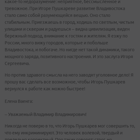
какое-то недоразумение: неприятное, бессмысленное и
тревожное. При Игоре Пушкареве развитие Владивостока
стало само собой разумеющейся вещью. Оно стало
стабильным. Приезжаешь в город, ходишь по светлым, чистым
улицами и скверам и радуешься – видна цивилизация, виден
бережный подход, внимание к гостям и жителям. Я езжу по
России, много вижу городов, которые и побольше
Владивостока, и побогаче. Но нигде нет такой динамики, такого
мощного заряда, позитивного настроения. И это заслуга Игоря
Сергеевича.
Но против здравого смысла на него заводят уголовное дело! Я
прошу вас сделать все возможное, чтобы Игорь Пушкарев
вернулся к работе как можно быстрее!
Елена Ваенга:
– Уважаемый Владимир Владимирович!
Никогда не поверю в то, что Игорь Пушкарев мог совершить то,
что ему инкриминируют. Это человек волевой, твердый и
предельно корректный. Про таких говорят: строг, но