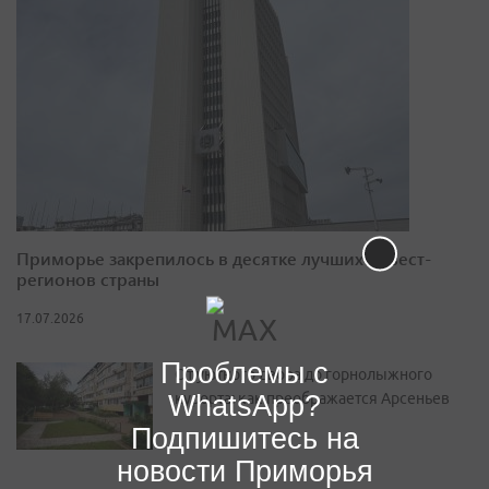
Приморье закрепилось в десятке лучших инвест-
регионов страны
17.07.2026
Проблемы с
От уютного двора до горнолыжного
WhatsApp?
курорта: как преображается Арсеньев
Подпишитесь на
новости Приморья