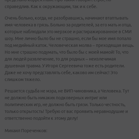
справедлив. Как к окружающим, так и к себе.
Очень больно, когда, не разобравшись, начинают втаптывать
имя человека в грязь. Больно за родителей, за его мать и отца,
которые наблюдали это мерзкое и растиражированное в СМИ
шоу. Мне лично было бы не страшно, если бы мое имя попало
под медийный каток. Человеческая молва – преходящая вещь.
Но мне страшно подумать, что было бы с моей мамой! То, что
для людей развлечение, то для родных – неизлечимая
душевная травма. У Игоря Сергеевича тоже есть родители.
Даже не хочу представлять себе, каково им сейчас! Это
слишком тяжело.
Решается судьба не мэра, не ВИП-чиновника, а Человека. Тут
не должно быть никаких подковерных интриг или
политических игр, не должно быть грязи. Только честность,
только открытость! Требую от вас проявить неравнодушие и
ответственно подойти к этому делу!
Михаил Пореченков: