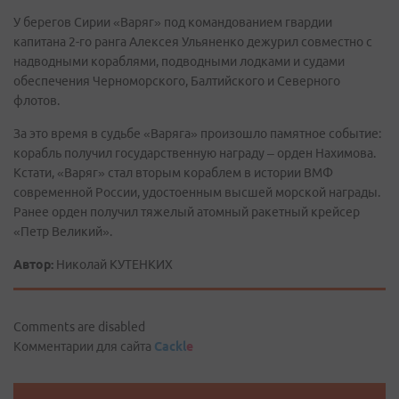
У берегов Сирии «Варяг» под командованием гвардии
капитана 2-го ранга Алексея Ульяненко дежурил совместно с
надводными кораблями, подводными лодками и судами
обеспечения Черноморского, Балтийского и Северного
флотов.
За это время в судьбе «Варяга» произошло памятное событие:
корабль получил государственную награду – орден Нахимова.
Кстати, «Варяг» стал вторым кораблем в истории ВМФ
современной России, удостоенным высшей морской награды.
Ранее орден получил тяжелый атомный ракетный крейсер
«Петр Великий».
Автор:
Николай КУТЕНКИХ
Comments are disabled
Комментарии для сайта
Cackl
e