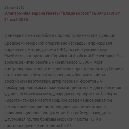
31 май 2016
Электронная версия газеты "Владивосток" №3942 (78) от
31 май 2016
С января по май корабль выполнял флагманские функции
Средиземноморской оперативной эскадры и прикрывал
корабельными средствами ПВО российскую авиабазу
Хмеймим на территории Сирийской Арабской Республики. Его
восемь зенитно-ракетных комплексов С-300 «Форт»
контролировали почти все небесное пространство над Сирией,
что позволило безопасно совершать боевые вылеты
российским вертолетам, штурмовикам, фронтовым
бомбардировщикам и тяжелым истребителям для нанесения
ударов по объектам международных террористов. На борту
«Варяга» также имеется мощное современное ракетное,
артиллерийское, минно-торпедное, малое зенитное и
радиолокационное вооружение. На крейсере находится
штурмовая группа бригады морской пехоты ТОФ и
противолодочные вертолеты Ка-27.