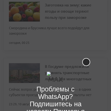
Заготовка на зиму: какие
ягоды и овощи теряют
пользу при заморозке
Смородина и брусника лучше всего подойдут для
заморозки
сегодня, 00:25
В Госдуме предложили
уравнять транспортные
льготы для многодетных
Проблемы с
Сейчас вопрос регулируется регионами — в одних
WhatsApp?
субъектах проезд бесплатный, в других льготы нет
Подпишитесь на
23:29, 10 августа