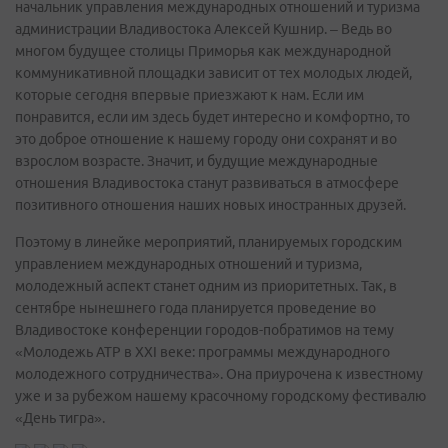
начальник управления международных отношений и туризма
администрации Владивостока Алексей Кушнир. – Ведь во
многом будущее столицы Приморья как международной
коммуникативной площадки зависит от тех молодых людей,
которые сегодня впервые приезжают к нам. Если им
понравится, если им здесь будет интересно и комфортно, то
это доброе отношение к нашему городу они сохранят и во
взрослом возрасте. Значит, и будущие международные
отношения Владивостока станут развиваться в атмосфере
позитивного отношения наших новых иностранных друзей.
Поэтому в линейке мероприятий, планируемых городским
управлением международных отношений и туризма,
молодежный аспект станет одним из приоритетных. Так, в
сентябре нынешнего года планируется проведение во
Владивостоке конференции городов-побратимов на тему
«Молодежь АТР в XXI веке: программы международного
молодежного сотрудничества». Она приурочена к известному
уже и за рубежом нашему красочному городскому фестивалю
«День тигра».