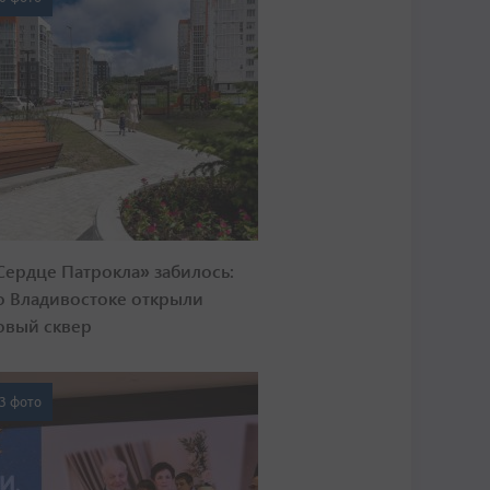
Сердце Патрокла» забилось:
о Владивостоке открыли
овый сквер
3 фото