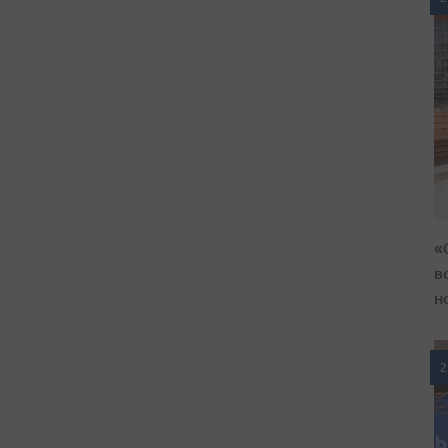
«
в
н
2