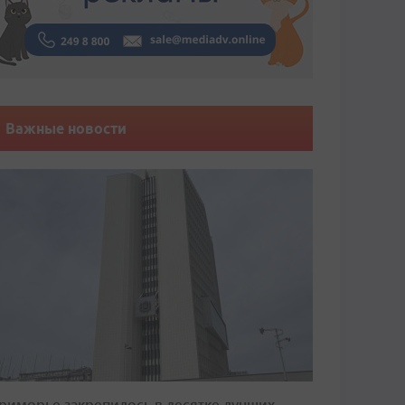
Важные новости
риморье закрепилось в десятке лучших