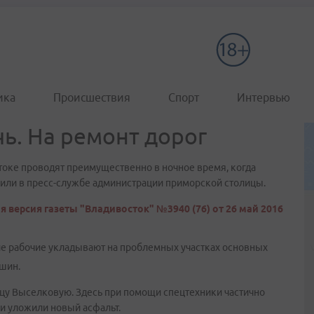
ика
Происшествия
Спорт
Интервью
ь. На ремонт дорог
токе проводят преимущественно в ночное время, когда
или в пресс-службе администрации приморской столицы.
я версия газеты "Владивосток" №3940 (76) от 26 май 2016
е рабочие укладывают на проблемных участках основных
ашин.
лицу Выселковую. Здесь при помощи спецтехники частично
и уложили новый асфальт.