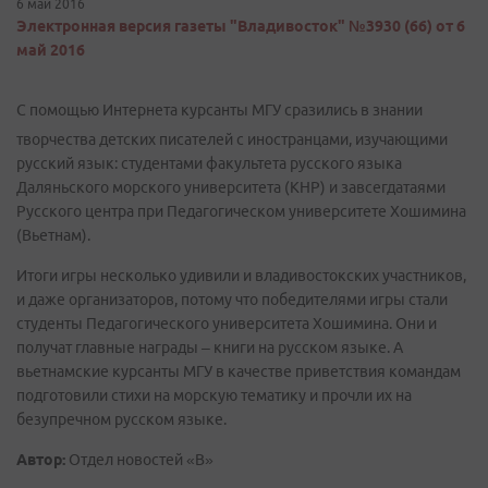
6 май 2016
Электронная версия газеты "Владивосток" №3930 (66) от 6
май 2016
С помощью Интернета курсанты МГУ сразились в знании
творчества детских писателей с иностранцами, изучающими
русский язык: студентами факультета русского языка
Даляньского морского университета (КНР) и завсегдатаями
Русского центра при Педагогическом университете Хошимина
(Вьетнам).
Итоги игры несколько удивили и владивостокских участников,
и даже организаторов, потому что победителями игры стали
студенты Педагогического университета Хошимина. Они и
получат главные награды – книги на русском языке. А
вьетнамские курсанты МГУ в качестве приветствия командам
подготовили стихи на морскую тематику и прочли их на
безупречном русском языке.
Автор:
Отдел новостей «В»