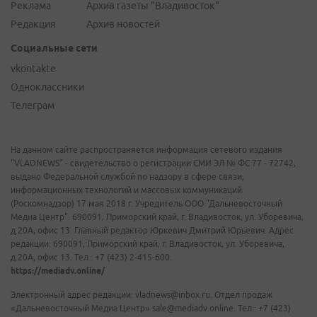
Реклама
Архив газеты "Владивосток"
Редакция
Архив новостей
Социальные сети
vkontakte
Одноклассники
Телеграм
На данном сайте распространяется информация сетевого издания
"VLADNEWS" - свидетельство о регистрации СМИ ЭЛ № ФС 77 - 72742,
выдано Федеральной службой по надзору в сфере связи,
информационных технологий и массовых коммуникаций
(Роскомнадзор) 17 мая 2018 г. Учредитель ООО "Дальневосточный
Медиа Центр". 690091, Приморский край, г. Владивосток, ул. Уборевича,
д.20А, офис 13. Главный редактор Юркевич Дмитрий Юрьевич. Адрес
редакции: 690091, Приморский край, г. Владивосток, ул. Уборевича,
д.20А, офис 13. Тел.: +7 (423) 2-415-600.
https://mediadv.online/
Электронный адрес редакции: vladnews@inbox.ru. Отдел продаж
«Дальневосточный Медиа Центр» sale@mediadv.online. Тел.: +7 (423)