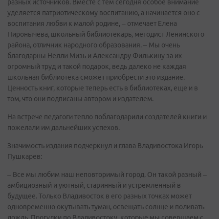
разных источников. Вместе с тем сегодня особое внимание
уделяется патриотическому воспитанию, а начинается оно с
воспитания любви к малой родине, – отмечает Елена
Ниронычева, школьный библиотекарь, методист Ленинского
района, отличник народного образования. – Мы очень
благодарны Нелли Мизь и Александру Филькину за их
огромный труд и такой подарок, ведь далеко не каждая
школьная библиотека сможет приобрести это издание.
Ценность книг, которые теперь есть в библиотеках, еще и в
том, что они подписаны автором и издателем.
На встрече педагоги тепло поблагодарили создателей книги и
пожелали им дальнейших успехов.
Значимость издания подчеркнул и глава Владивостока Игорь
Пушкарев:
– Все мы любим наш неповторимый город. Он такой разный –
амбициозный и уютный, старинный и устремленный в
будущее. Только Владивосток в его разных точках может
одновременно окутывать туман, освещать солнце и поливать
дождь. Прогулки по Владивостоку, которые мы совершаем с