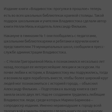
Издание книги «Владивосток: прогулки в прошлое» теперь
есть во всех школьных библиотеках краевой столицы. Такой
подарок школьникам и учителям Владивостока сделали автор
книги Нелли Мизь и издатель Александр Филькин.
Накануне в гимназии № 1 они пообщались с педагогами,
школьными библиотекарями и ребятами и вручили книги
представителям 79 муниципальных школ, сообщили в пресс-
службе администрации Владивостока.
– С Нелли Григорьевной Мизь я познакомился несколько лет
назад, посещал ее интереснейшие лекции и экскурсии. На
почве любви к истории, к Владивостоку мы подружились, тогда
и возникла идея поработать вместе, чтобы более широкий круг
людей мог познакомиться с историей города, – объяснил
Александр Филькин. – Подготовка к выходу книги в свет
заняла около двух лет. Над ее созданием трудились любящие
Владивосток люди, среди которых Марина Баринова –
сопродюсер издания. Именно неравнодушие к городу всей
творческой команды помогло сделать книгу по-настоящему