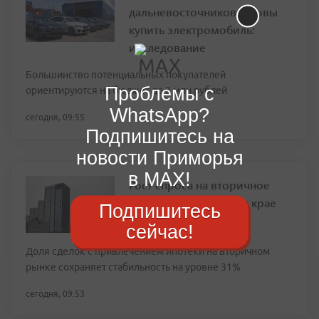
дальневосточников готовы
купить электромобиль:
исследование
Большинство потенциальных покупателей
Проблемы с
ориентируются на бюджет до 3 млн рублей
WhatsApp?
сегодня, 09:55
Подпишитесь на
новости Приморья
в MAX!
Рост спроса на вторичное
жилье в Приморском крае
Подпишитесь
составил 15% за год
сейчас!
Доля сделок с привлечением ипотеки на вторичном
рынке сохраняет стабильность на уровне 31%
сегодня, 09:53