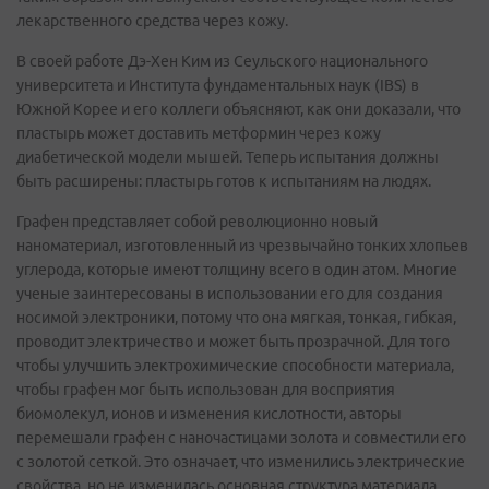
лекарственного средства через кожу.
В своей работе Дэ-Хен Ким из Сеульского национального
университета и Института фундаментальных наук (IBS) в
Южной Корее и его коллеги объясняют, как они доказали, что
пластырь может доставить метформин через кожу
диабетической модели мышей. Теперь испытания должны
быть расширены: пластырь готов к испытаниям на людях.
Графен представляет собой революционно новый
наноматериал, изготовленный из чрезвычайно тонких хлопьев
углерода, которые имеют толщину всего в один атом. Многие
ученые заинтересованы в использовании его для создания
носимой электроники, потому что она мягкая, тонкая, гибкая,
проводит электричество и может быть прозрачной. Для того
чтобы улучшить электрохимические способности материала,
чтобы графен мог быть использован для восприятия
биомолекул, ионов и изменения кислотности, авторы
перемешали графен с наночастицами золота и совместили его
с золотой сеткой. Это означает, что изменились электрические
свойства, но не изменилась основная структура материала.