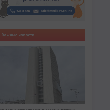
Важные новости
риморье закрепилось в десятке лучших