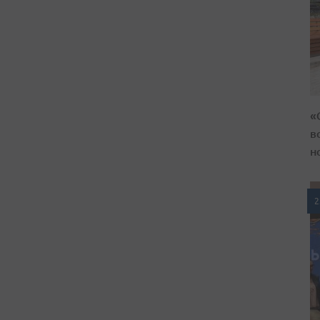
«
в
н
2