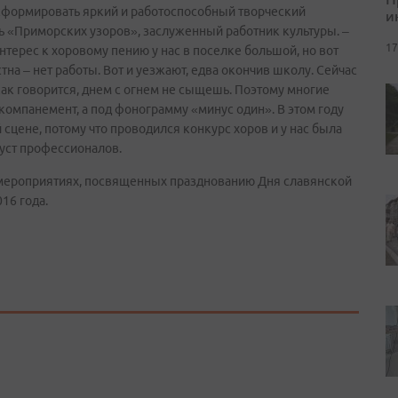
ь сформировать яркий и работоспособный творческий
и
ль «Приморских узоров», заслуженный работник культуры. –
17
Интерес к хоровому пению у нас в поселке большой, но вот
тна – нет работы. Вот и уезжают, едва окончив школу. Сейчас
 как говорится, днем с огнем не сыщешь. Поэтому многие
ккомпанемент, а под фонограмму «минус один». В этом году
сцене, потому что проводился конкурс хоров и у нас была
 уст профессионалов.
 мероприятиях, посвященных празднованию Дня славянской
16 года.