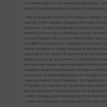
По словам одного из организаторов праздника – з
краевого центра народной культуры Зои Исаковой, 
– Мы проводили и хоровые фестивали, и хоровые пр
конкурс, чтобы выявить лучшие коллективы и на и
Приморье. Сегодня полифония «Поющего океана» п
приняли участие хоры из Вьетнама и Китая. Вьетна
в вузах Владивостока, а хор из Китая попал к нам п
хор ДВФУ гастролировал в Харбине, и китайские ст
время прогулки по городу они увидели афишу «Поющ
приняли гостей с радостью, включили их выступлени
пришлось в тот же день уехать и в гала-концерте о
выступления только лауреатов первой степени, чтоб
концерте, прошло награждение участников. Можно ска
сказала Зоя Исакова, подчеркнув, что география к
самых дальних уголков Приморья. Это Кавалерово, 
Уссурийск, поселок Восток, Хасанский и Красноарме
для их конкурсного прослушивания мы выделили це
слабее столицы края. Например, после выступлени
узоры» из Кавалерово жюри предложило хору свер