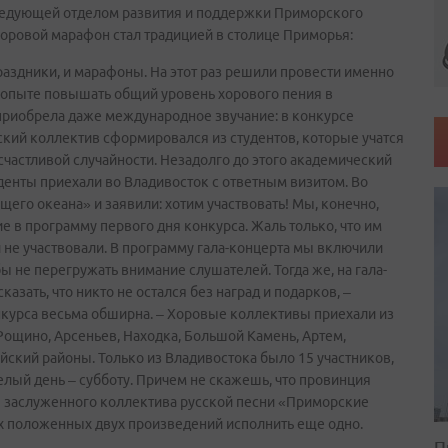
аведующей отделом развития и поддержки Приморского
хоровой марафон стал традицией в столице Приморья:
аздники, и марафоны. На этот раз решили провести именно
х опыте повышать общий уровень хорового пения в
риобрела даже международное звучание: в конкурсе
мский коллектив сформировался из студентов, которые учатся
о счастливой случайности. Незадолго до этого академический
уденты приехали во Владивосток с ответным визитом. Во
его океана» и заявили: хотим участвовать! Мы, конечно,
е в программу первого дня конкурса. Жаль только, что им
ни не участвовали. В программу гала-концерта мы включили
ы не перегружать внимание слушателей. Тогда же, на гала-
зать, что никто не остался без наград и подарков, –
онкурса весьма обширна. – Хоровые коллективы приехали из
Рощино, Арсеньев, Находка, Большой Камень, Артем,
йский районы. Только из Владивостока было 15 участников,
лый день – субботу. Причем не скажешь, что провинция
я заслуженного коллектива русской песни «Приморские
х положенных двух произведений исполнить еще одно.
П