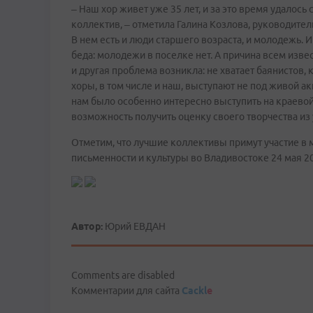
– Наш хор живет уже 35 лет, и за это время удалос
коллектив, – отметила Галина Козлова, руководите
В нем есть и люди старшего возраста, и молодежь. 
беда: молодежи в поселке нет. А причина всем извес
и другая проблема возникла: не хватает баянистов,
хоры, в том числе и наш, выступают не под живой а
нам было особенно интересно выступить на краевой 
возможность получить оценку своего творчества из
Отметим, что лучшие коллективы примут участие в
письменности и культуры во Владивостоке 24 мая 20
Автор:
Юрий ЕВДАН
Comments are disabled
Комментарии для сайта
Cackl
e