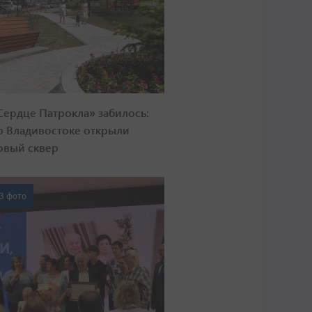
Сердце Патрокла» забилось:
о Владивостоке открыли
овый сквер
3 фото