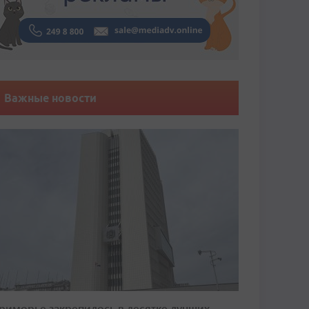
Важные новости
риморье закрепилось в десятке лучших