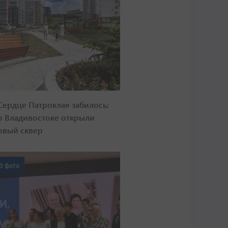
Сердце Патрокла» забилось:
о Владивостоке открыли
овый сквер
3 фото