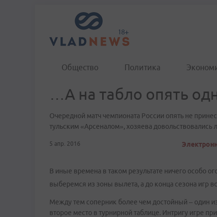
Общество
Политика
Эконом
…А на табло опять од
​Очередной матч чемпионата России опять не принес
тульским «Арсеналом», хозяева довольствовались л
5 апр. 2016
Электронн
В иные времена в таком результате ничего особо ого
выберемся из зоны вылета, а до конца сезона игр
Между тем соперник более чем достойный – один из
второе место в турнирной таблице. Интригу игре пр