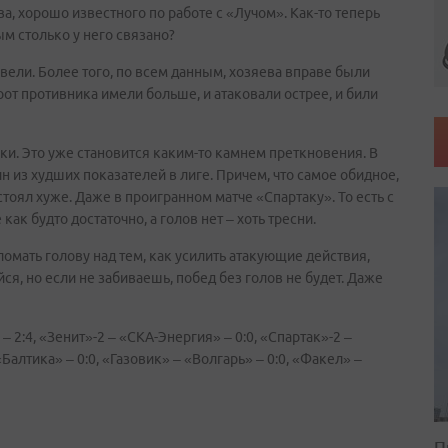
, хорошо известного по работе с «Лучом». Как-то теперь
м столько у него связано?
вели. Более того, по всем данным, хозяева вправе были
от противника имели больше, и атаковали острее, и били
ки. Это уже становится каким-то камнем преткновения. В
н из худших показателей в лиге. Причем, что самое обидное,
 стоял хуже. Даже в проигранном матче «Спартаку». То есть с
ак будто достаточно, а голов нет – хоть тресни.
омать голову над тем, как усилить атакующие действия,
йся, но если не забиваешь, побед без голов не будет. Даже
– 2:4, «Зенит»-2 – «СКА-Энергия» – 0:0, «Спартак»-2 –
«Балтика» – 0:0, «Газовик» – «Волгарь» – 0:0, «Факел» –
П