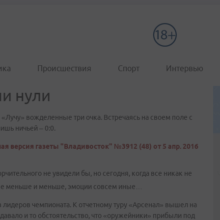
ика
Происшествия
Спорт
Интервью
ни нули
 «Лучу» вожделенные три очка. Встречаясь на своем поле с
ишь ничьей – 0:0.
ая версия газеты "Владивосток" №3912 (48) от 5 апр. 2016
рчительного не увидели бы, но сегодня, когда все никак не
 все меньше и меньше, эмоции совсем иные…
 лидеров чемпионата. К отчетному туру «Арсенал» вышел на
идавало и то обстоятельство, что «оружейники» прибыли под