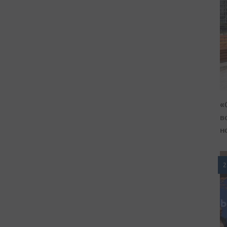
«
в
н
2