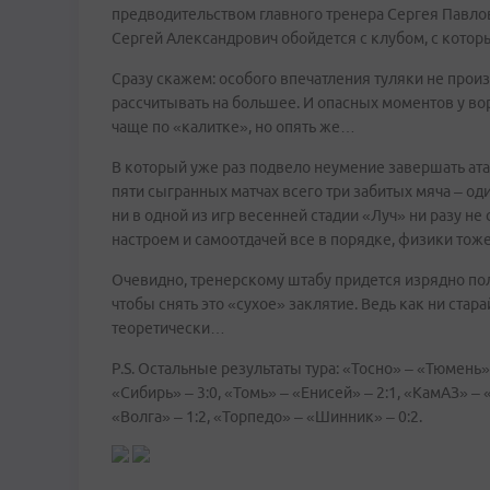
предводительством главного тренера Сергея Павлова
Сергей Александрович обойдется с клубом, с которы
Сразу скажем: особого впечатления туляки не произ
рассчитывать на большее. И опасных моментов у вор
чаще по «калитке», но опять же…
В который уже раз подвело неумение завершать ата
пяти сыгранных матчах всего три забитых мяча – оди
ни в одной из игр весенней стадии «Луч» ни разу не
настроем и самоотдачей все в порядке, физики тоже к
Очевидно, тренерскому штабу придется изрядно пол
чтобы снять это «сухое» заклятие. Ведь как ни стара
теоретически…
P.S. Остальные результаты тура: «Тосно» – «Тюмень» 
«Сибирь» – 3:0, «Томь» – «Енисей» – 2:1, «КамАЗ» – 
«Волга» – 1:2, «Торпедо» – «Шинник» – 0:2.