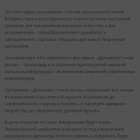
Это ежегодное крупнейшее событие музыкальной жизни
Владивостока и всего Дальневосточного региона, настоящий
праздник для поклонников высокого искусства, а для
исполнителей – своеобразный ежегодный итог и
одновременно стартовая площадка для новых творческих
свершений.
Основная идея XXV юбилейного фестиваля «Дальневосточная
весна» – пропаганда и исполнение произведений мировой
музыкальной культуры с включением сочинений современных
композиторов.
Программы «Дальневосточной весны» охватывают все жанры
и направления классической музыки, от романсов до
симфонических и хоровых полотен, от наследия народного
творчества до современной духовной музыки.
В день открытия на сцене филармонии будет играть
Тихоокеанский симфонический оркестр под управлением
норвежского дирижера Эспена Селвика, а солировать будет