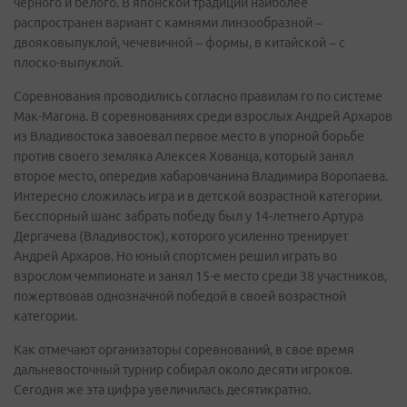
черного и белого. В японской традиции наиболее
распространен вариант с камнями линзообразной –
двояковыпуклой, чечевичной – формы, в китайской – с
плоско-выпуклой.
Соревнования проводились согласно правилам го по системе
Мак-Магона. В соревнованиях среди взрослых Андрей Архаров
из Владивостока завоевал первое место в упорной борьбе
против своего земляка Алексея Хованца, который занял
второе место, опередив хабаровчанина Владимира Воропаева.
Интересно сложилась игра и в детской возрастной категории.
Бесспорный шанс забрать победу был у 14-летнего Артура
Дергачева (Владивосток), которого усиленно тренирует
Андрей Архаров. Но юный спортсмен решил играть во
взрослом чемпионате и занял 15-е место среди 38 участников,
пожертвовав однозначной победой в своей возрастной
категории.
Как отмечают организаторы соревнований, в свое время
дальневосточный турнир собирал около десяти игроков.
Сегодня же эта цифра увеличилась десятикратно.