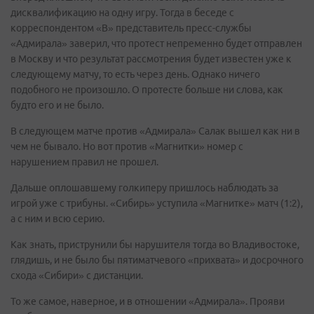
дисквалификацию на одну игру. Тогда в беседе с
корреспондентом «В» представитель пресс-службы
«Адмирала» заверил, что протест непременно будет отправлен
в Москву и что результат рассмотрения будет известен уже к
следующему матчу, то есть через день. Однако ничего
подобного не произошло. О протесте больше ни слова, как
будто его и не было.
В следующем матче против «Адмирала» Салак вышел как ни в
чем не бывало. Но вот против «Магнитки» номер с
нарушением правил не прошел.
Дальше оплошавшему голкиперу пришлось наблюдать за
игрой уже с трибуны. «Сибирь» уступила «Магнитке» матч (1:2),
а с ним и всю серию.
Как знать, приструнили бы нарушителя тогда во Владивостоке,
глядишь, и не было бы пятиматчевого «прихвата» и досрочного
схода «Сибири» с дистанции.
То же самое, наверное, и в отношении «Адмирала». Прояви