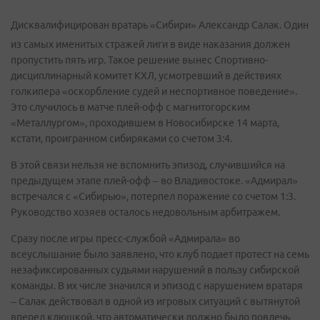
Дисквалифицирован вратарь «Сибири» Александр Салак. Один
из самых именитых стражей лиги в виде наказания должен
пропустить пять игр. Такое решение вынес Спортивно-
дисциплинарный комитет КХЛ, усмотревший в действиях
голкипера «оскорбление судей и неспортивное поведение».
Это случилось в матче плей-офф с магнитогорским
«Металлургом», проходившем в Новосибирске 14 марта,
кстати, проигранном сибиряками со счетом 3:4.
В этой связи нельзя не вспомнить эпизод, случившийся на
предыдущем этапе плей-офф – во Владивостоке. «Адмирал»
встречался с «Сибирью», потерпел поражение со счетом 1:3.
Руководство хозяев осталось недовольным арбитражем.
Сразу после игры пресс-службой «Адмирала» во
всеуслышание было заявлено, что клуб подает протест на семь
незафиксированных судьями нарушений в пользу сибирской
команды. В их числе значился и эпизод с нарушением вратаря
– Салак действовал в одной из игровых ситуаций с вытянутой
вперед клюшкой, что автоматически должно было повлечь