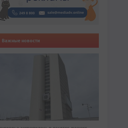
Важные новости
риморье закрепилось в десятке лучших