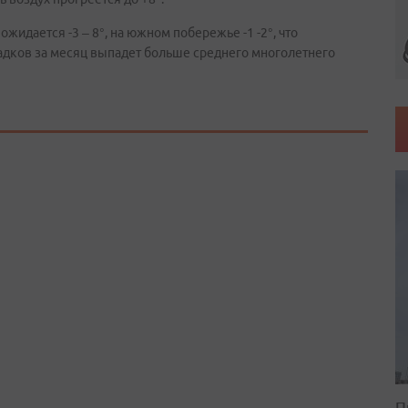
жидается -3 – 8°, на южном побережье -1 -2°, что
адков за месяц выпадет больше среднего многолетнего
П