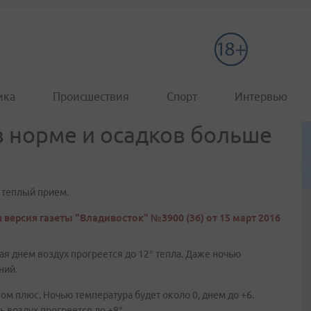
ика
Происшествия
Спорт
Интервью
в норме и осадков больше
 теплый прием.
 версия газеты "Владивосток" №3900 (36) от 15 март 2016
я днем воздух прогреется до 12° тепла. Даже ночью
ний.
ом плюс. Ночью температура будет около 0, днем до +6.
ь воздух прогреется до +8°.