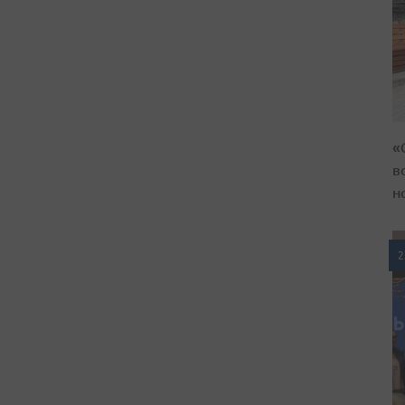
«
в
н
2