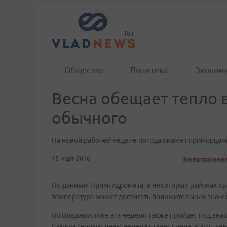
Общество
Политика
Эконом
Весна обещает тепло 
обычного
На новой рабочей неделе погода окажет приморцам
15 март 2016
Электронная
По данным Примгидромета, в некоторых районах кра
температура может достигать положительных значе
Во Владивостоке эта неделя также пройдет под знак
Самым теплым днем недели станет среда, в этот ден