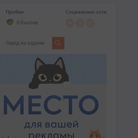
Пробки
Социальные сети
0 баллов
Город на ладони