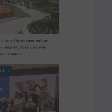
Сердце Патрокла» забилось:
о Владивостоке открыли
овый сквер
3 фото