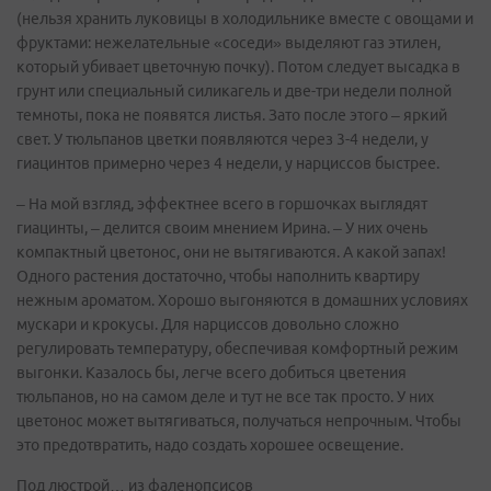
(нельзя хранить луковицы в холодильнике вместе с овощами и
фруктами: нежелательные «соседи» выделяют газ этилен,
который убивает цветочную почку). Потом следует высадка в
грунт или специальный силикагель и две-три недели полной
темноты, пока не появятся листья. Зато после этого – яркий
свет. У тюльпанов цветки появляются через 3-4 недели, у
гиацинтов примерно через 4 недели, у нарциссов быстрее.
– На мой взгляд, эффектнее всего в горшочках выглядят
гиацинты, – делится своим мнением Ирина. – У них очень
компактный цветонос, они не вытягиваются. А какой запах!
Одного растения достаточно, чтобы наполнить квартиру
нежным ароматом. Хорошо выгоняются в домашних условиях
мускари и крокусы. Для нарциссов довольно сложно
регулировать температуру, обеспечивая комфортный режим
выгонки. Казалось бы, легче всего добиться цветения
тюльпанов, но на самом деле и тут не все так просто. У них
цветонос может вытягиваться, получаться непрочным. Чтобы
это предотвратить, надо создать хорошее освещение.
Под люстрой… из фаленопсисов