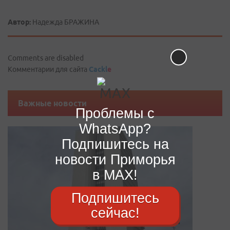
Автор:
Надежда БРАЖИНА
Comments are disabled
Комментарии для сайта
Cackl
e
Важные новости
Проблемы с
WhatsApp?
Подпишитесь на
новости Приморья
в MAX!
Подпишитесь
сейчас!