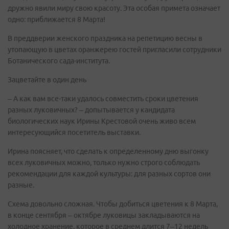
дружно явили миру свою красоту. Эта особая примета означает
одно: приближается 8 Марта!
В преддверии женского праздника на репетицию весны в
утопающую в цветах оранжерею гостей пригласили сотрудники
Ботанического сада-института.
Зацветайте в один день
– А как вам все-таки удалось совместить сроки цветения
разных луковичных? – допытывается у кандидата
биологических наук Ирины Крестовой очень живо всем
интересующийся посетитель выставки.
Ирина поясняет, что сделать к определенному дню выгонку
всех луковичных можно, только нужно строго соблюдать
рекомендации для каждой культуры: для разных сортов они
разные.
Схема довольно сложная. Чтобы добиться цветения к 8 Марта,
в конце сентября – октябре луковицы закладываются на
холодное хранение, которое в среднем длится 7–12 недель