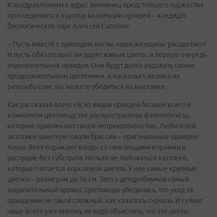
К поздравлениям в адрес виновниц предстоящего торжества
присоединяется куратор коллекции орхидей – кандидат
биологических наук Алексей Салохин:
– Пусть вместе с приходом весны наши женщины расцветают!
И пусть обязательно им дарят живые цветы, в первую очередь
очаровательные орхидеи. Они будут долго радовать своим
продолжительным цветением. А насколько велико их
разнообразие, вы можете убедиться на выставке.
Как рассказал Алексей, из видов орхидей больше всего в
комнатном цветоводстве распространены фаленопсисы,
которые привлекают своей неприхотливостью. Любителей
экзотики заинтересовали брассии – оригинальные орхидеи-
пауки. Всех поражают ванды со свисающими корнями и
растущие без субстрата. Нельзя не любоваться каттлеей,
которая считается королевой цветов. У нее самые крупные
цветки – размером до 16 см. Зато у дендробиумов самый
выразительный аромат. Цветоводы убедились, что уход за
орхидеями не такой сложный, как казалось сначала. И сейчас
чаще всего уже никому не надо объяснять, что эти цветы