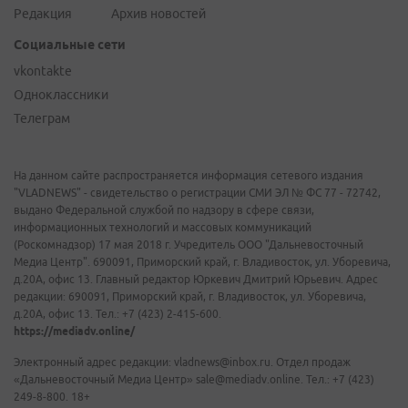
Редакция
Архив новостей
Социальные сети
vkontakte
Одноклассники
Телеграм
На данном сайте распространяется информация сетевого издания
"VLADNEWS" - свидетельство о регистрации СМИ ЭЛ № ФС 77 - 72742,
выдано Федеральной службой по надзору в сфере связи,
информационных технологий и массовых коммуникаций
(Роскомнадзор) 17 мая 2018 г. Учредитель ООО "Дальневосточный
Медиа Центр". 690091, Приморский край, г. Владивосток, ул. Уборевича,
д.20А, офис 13. Главный редактор Юркевич Дмитрий Юрьевич. Адрес
редакции: 690091, Приморский край, г. Владивосток, ул. Уборевича,
д.20А, офис 13. Тел.: +7 (423) 2-415-600.
https://mediadv.online/
Электронный адрес редакции: vladnews@inbox.ru. Отдел продаж
«Дальневосточный Медиа Центр» sale@mediadv.online. Тел.: +7 (423)
249-8-800. 18+