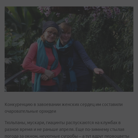
Конкуренцию в завоевании женских сердец им составили
очаровательные орхидеи
Тюльпаны, мускари, гиацинты распускаются на клумбах в
разное время и не раньше апреля. Еще по-зимнему стылая
погода за окном, неуютные сугробы – а тут вдруг первоцветы