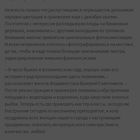
Нежность только что распустившихся первоцветов дополнили
нарядно цветущие в оранжерее еще с декабря азалии.
Посетители с интересом разглядывали плоды на банановых
деревьях, знакомились с другими выходцами из тропиков.
Внимание многих привлекли оригинальные фитокомпозиции.
И всем непременно хотелось сфотографироваться на мостике,
да так, чтобы в кадр попала большая оригинальная люстра,
задекорированная живыми фаленопсисами.
– Я часто бываю в Ботаническом саду, хорошо знаю его
историю и рад произошедшим здесь переменам, –
рассказывает житель Владивостока Валерий Советников. –
После реконструкции в оранжерее появилась обустроенная
площадка с водопадом и водоемом, куда запустили золотых
рыбок. Теперь есть где проводить мастер-классы, экскурсии.
Настроение сегодня по-весеннему приподнятое, я хочу
поздравить всех женщин нашего города с наступающим
праздником, пожелать им прекрасного самочувствия и,
конечно же, любви!