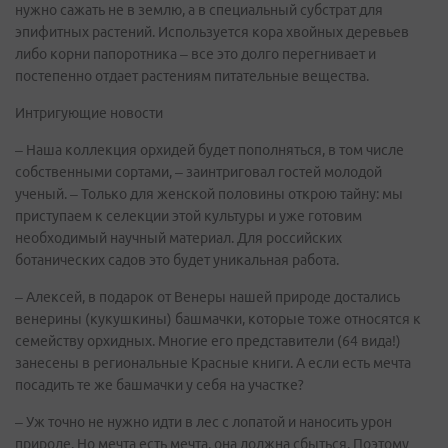
нужно сажать не в землю, а в специальный субстрат для
эпифитных растений. Используется кора хвойных деревьев
либо корни папоротника – все это долго перегнивает и
постепенно отдает растениям питательные вещества.
Интригующие новости
– Наша коллекция орхидей будет пополняться, в том числе
собственными сортами, – заинтриговал гостей молодой
ученый. – Только для женской половины открою тайну: мы
приступаем к селекции этой культуры и уже готовим
необходимый научный материал. Для российских
ботанических садов это будет уникальная работа.
– Алексей, в подарок от Венеры нашей природе достались
венерины (кукушкины) башмачки, которые тоже относятся к
семейству орхидных. Многие его представители (64 вида!)
занесены в региональные Красные книги. А если есть мечта
посадить те же башмачки у себя на участке?
– Уж точно не нужно идти в лес с лопатой и наносить урон
природе. Но мечта есть мечта, она должна сбыться. Поэтому