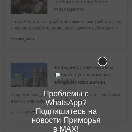
сообщить о подработке:
ответ юриста
По совместительству работник имеет право работать как
у основного работодателя, так и у другого работодателя
сегодня, 00:26
Во Владивостоке жителям
бесплатно устанавливают
пожарные извещатели
Проблемы с
Современные дымовые датчики монтируют в квартирах
WhatsApp?
и домах отдельных категорий граждан
Подпишитесь на
23:36, 7 августа
новости Приморья
в MAX!