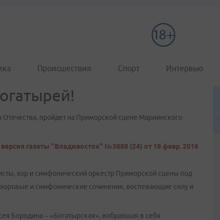
ика
Происшествия
Спорт
Интервью
богатырей!
 Отечества, пройдет на Приморской сцене Мариинского
версия газеты "Владивосток" №3888 (24) от 18 февр. 2016
листы, хор и симфонический оркестр Приморской сцены под
 хоровые и симфонические сочинения, воспевающие силу и
ея Бородина – «Богатырская», вобравшая в себя