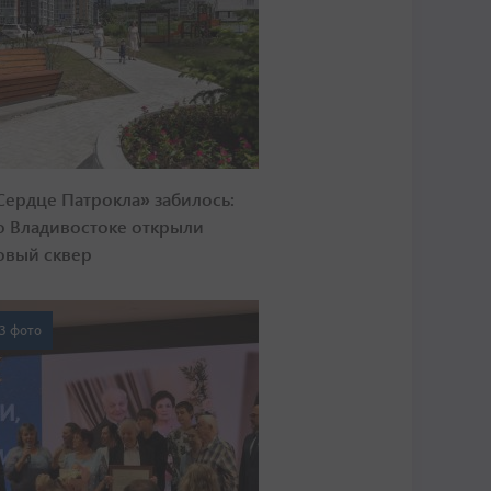
Сердце Патрокла» забилось:
о Владивостоке открыли
овый сквер
3 фото