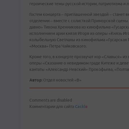
героические темы русской истории, патриотизма и 
Гостем концерта – приглашенной звездой – станет 
отделении – вместе c солисткой Приморской сцены
давно» Тихона Хренникова из кинофильма «Гусарск
исполнением арии князя Игоря из оперы «Князь Иго
колыбельную Светланы из кинофильма «Гусарская б
«Москва» Петра Чайковского.
Кроме того, в концерте прозвучат хор «Славься» из
оперы «Сказание о невидимом граде Китеже и дев
кантаты «Александр Невский» Прокофьева, «Полтав
Автор:
Отдел новостей «В»
Comments are disabled
Комментарии для сайта
Cackl
e