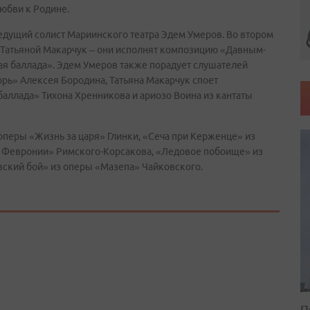
любви к Родине.
ведущий солист Мариинского театра Эдем Умеров. Во втором
 Татьяной Макарчук – они исполнят композицию «Давным-
ая баллада». Эдем Умеров также порадует слушателей
рь» Алексея Бородина, Татьяна Макарчук споет
аллада» Тихона Хренникова и ариозо Воина из кантаты
 оперы «Жизнь за царя» Глинки, «Сеча при Керженце» из
е Февронии» Римского-Корсакова, «Ледовое побоище» из
ский бой» из оперы «Мазепа» Чайковского.
П