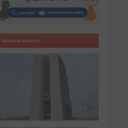
Важные новости
риморье закрепилось в десятке лучших