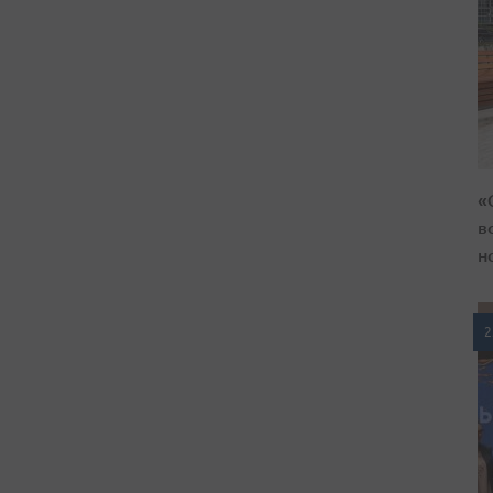
«
в
н
2