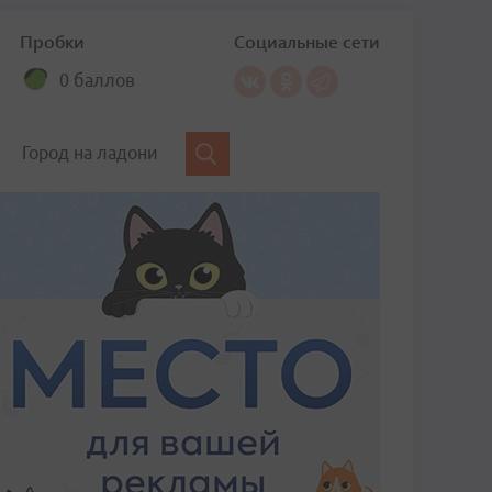
Пробки
Социальные сети
0 баллов
Город на ладони