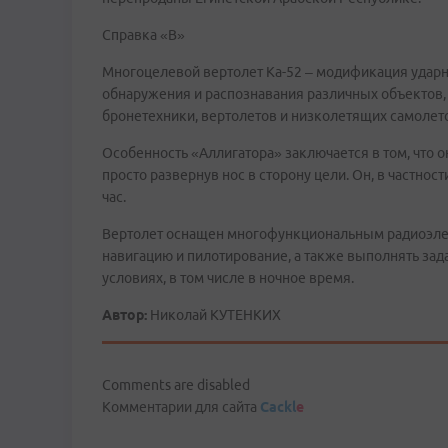
Справка «В»
Многоцелевой вертолет Ка-52 – модификация ударно
обнаружения и распознавания различных объектов
бронетехники, вертолетов и низколетящих самолет
Особенность «Аллигатора» заключается в том, что он
просто развернув нос в сторону цели. Он, в частнос
час.
Вертолет оснащен многофункциональным радиоэле
навигацию и пилотирование, а также выполнять за
условиях, в том числе в ночное время.
Автор:
Николай КУТЕНКИХ
Comments are disabled
Комментарии для сайта
Cackl
e