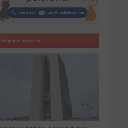
Важные новости
риморье закрепилось в десятке лучших