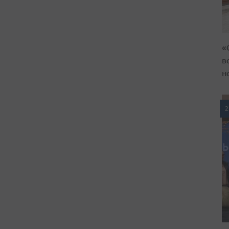
«
в
н
2