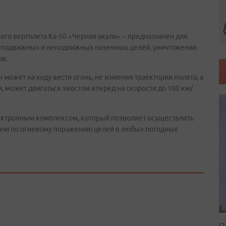
го вертолета Ка-50 «Черная акула» – предназначен для
, подвижных и неподвижных наземных целей, уничтожения
ов.
 может на ходу вести огонь, не изменяя траектории полета, а
ти, может двигаться хвостом вперед на скорости до 100 км/
ктронным комплексом, который позволяет осуществлять
дачи по огневому поражению целей в любых погодных
П