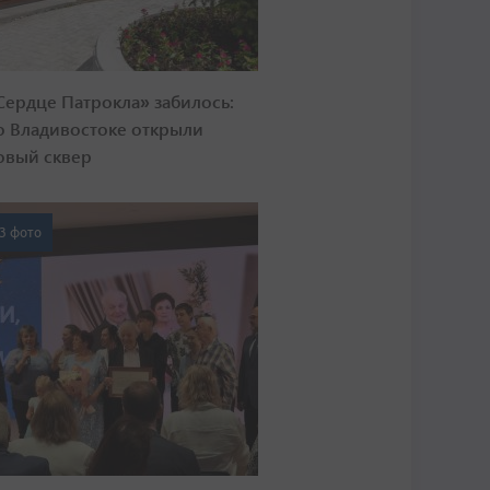
Сердце Патрокла» забилось:
о Владивостоке открыли
овый сквер
3 фото