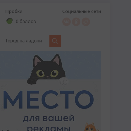
Пробки
Социальные сети
0 баллов
Город на ладони