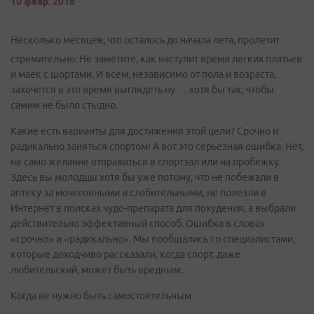
10 февр. 2016
Несколько месяцев, что осталось до начала лета, пролетит
стремительно. Не заметите, как наступит время легких платьев
и маек с шортами. И всем, независимо от пола и возраста,
захочется в это время выглядеть ну … хотя бы так, чтобы
самим не было стыдно.
Какие есть варианты для достижения этой цели? Срочно и
радикально заняться спортом! А вот это серьезная ошибка. Нет,
не само желание отправиться в спортзал или на пробежку.
Здесь вы молодцы хотя бы уже потому, что не побежали в
аптеку за мочегонными и слабительными, не полезли в
Интернет в поисках чудо-препарата для похудения, а выбрали
действительно эффективный способ. Ошибка в словах
«срочно» и «радикально». Мы пообщались со специалистами,
которые доходчиво рассказали, когда спорт, даже
любительский, может быть вредным.
Когда не нужно быть самостоятельным