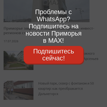
Проблемы с
WhatsApp?
Подпишитесь на
Приморье закрепилось в десятке лучших инвест-
новости Приморья
регионов страны
в MAX!
17.07.2026
Подпишитесь
От уютного двора до горнолыжного
сейчас!
курорта: как преображается Арсеньев
Новый парк, сквер с фонтаном и 50
квартир: как преображается
Дальнегорск