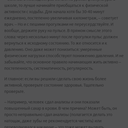
школе, то лучше начинайте приобщаться к физической
активности с ходьбы. Для начала хотя бы 30-40 минут
ежедневно, постепенно увеличивая километраж, – советует
врач. – Но и с пешими прогулками не переусердствуйте. И
вообще, держите руку на пульсе. В прямом смысле этого
слова: через несколько минут после прогулки пульс должен
вернуться к исходному состоянию. То же относится и к
давлению. Оно даже может понизиться: умеренные
физические нагрузки способствуют понижению давления. И не
забывайте, что основное правило начинающих жить активно –
постепенность, систематичность, регулярность.
И главное: если вы решили сделать свою жизнь более
активной, проверьте состояние здоровья. Тщательно
проверьте.
– Например, человек сдал анализы и они показали
повышенный сахар в крови. В чем причина? Может быть, он
просто неправильно сдал анализы (полагается делать это
натощак, даже зубы не рекомендуется чистить) или
переволновался накануне – это тоже может вызвать