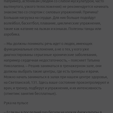
Например, астеникам (людям со слабой мускулатурой, часто
вытянутого, узкого телосложения) не рекомендуется начинать
знакомство со спортом с силовых упражнений. Причина?
Большая нагрузка на сердце. Для них больше подойдут
волейбол, баскетбол, плавание, циклические упражнения,
такие как катание на лыжах и коньках. Полезны танцы или
аэробика.
– Мы должны понимать: речь идет о людях, имеющих
функциональные отклонения, а не о тех, у кого уже
диагностированы серьезные хронические заболевания,
например сердечная недостаточность, – поясняет Татьяна
Николаевна. – Решив заниматься в тренажерном зале, они
должны выбрать такие центры, где есть тренеры и врачи.
Можно начать заниматься в залах при нашем центре здоровья,
на Светланской, 131. Здесь ваше состояние проконтролируют и
врач, и тренер, подберут и упражнения, и их интенсивность
(отметим: занятия бесплатные).
Рука на пульсе
– Если вы в последний раз бегали на уроках физкультуры в