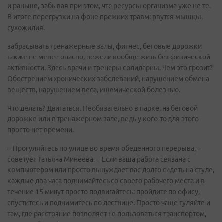
и раньше, забывая при этом, что ресурсы организма уже не те.
В итоге перегрузки на фоне прежних травм: рвутся мышцы,
сухожилия.
забрасывать тренажерные залы, фитнес, беговые дорожки
также не менее опасно, нежели вообще жить без физической
активности. Здесь врачи и тренеры солидарны. Чем это грозит?
Обострением хронических заболеваний, нарушением обмена
веществ, нарушением веса, ишемической болезнью.
Что делать? Двигаться. Необязательно в парке, на беговой
дорожке или в тренажерном зале, ведь у кого-то для этого
просто нет времени.
– Прогуляйтесь по улице во время обеденного перерыва, –
советует Татьяна Минеева. – Если ваша работа связана с
компьютером или просто вынуждает вас долго сидеть на стуле,
каждые два часа поднимайтесь со своего рабочего места и в
течение 15 минут просто подвигайтесь: пройдите по офису,
спуститесь и поднимитесь по лестнице. Просто чаще гуляйте и
там, где расстояние позволяет не пользоваться транспортом,