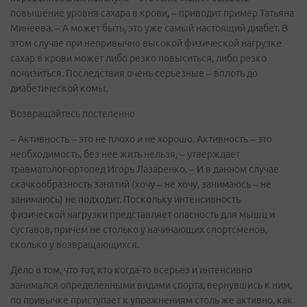
повышение уровня сахара в крови, – приводит пример Татьяна
Минеева. – А может быть, это уже самый настоящий диабет. В
этом случае при непривычно высокой физической нагрузке
сахар в крови может либо резко повыситься, либо резко
понизиться. Последствия очень серьезные – вплоть до
диабетической комы.
Возвращайтесь постепенно
– Активность – это не плохо и не хорошо. Активность – это
необходимость, без нее жить нельзя, – утверждает
травматолог-ортопед Игорь Лазаренко. – И в данном случае
скачкообразность занятий (хочу – не хочу, занимаюсь – не
занимаюсь) не подходит. Поскольку интенсивность
физической нагрузки представляет опасность для мышц и
суставов, причем не столько у начинающих спортсменов,
сколько у возвращающихся.
Дело в том, что тот, кто когда-то всерьез и интенсивно
занимался определенными видами спорта, вернувшись к ним,
по привычке приступает к упражнениям столь же активно, как