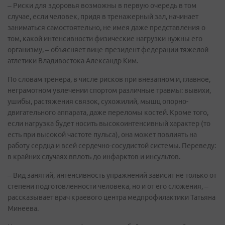
– Риски для здоровья возможны в первую очередь в том
случае, если человек, придя в тренажерный зал, начинает
заниматься самостоятельно, не имея даже представления о
том, какой интенсивности физические нагрузки нужны его
организму, – объясняет вице-президент федерации тяжелой
атлетики Владивостока Александр Ким.
По словам тренера, в числе рисков при внезапном и, главное,
неграмотном увлечении спортом различные травмы: вывихи,
ушибы, растяжения связок, сухожилий, мышц опорно-
двигательного аппарата, даже переломы костей. Кроме того,
если нагрузка будет носить высокоинтенсивный характер (то
есть при высокой частоте пульса), она может повлиять на
работу сердца и всей сердечно-сосудистой системы. Переведу:
в крайних случаях вплоть до инфарктов и инсультов.
– Вид занятий, интенсивность упражнений зависит не только от
степени подготовленности человека, но и от его сложения, –
рассказывает врач краевого центра медпрофилактики Татьяна
Минеева.