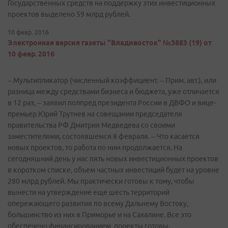
Государственных средств на поддержку этих инвестиционных
проектов выделено 59 млрд рублей.
10 февр. 2016
Электронная версия газеты "Владивосток" №3883 (19) от
10 февр. 2016
– Мультипликатор (численный коэффициент. – Прим. авт.), или
разница между средствами бизнеса и бюджета, уже отличается
в 12 раз, – заявил полпред президента России в ДВФО и вице-
премьер Юрий Трутнев на совещании председателя
правительства РФ Дмитрия Медведева со своими
заместителями, состоявшемся 8 февраля. – Что касается
новых проектов, то работа по ним продолжается. На
сегодняшний день у нас пять новых инвестиционных проектов
в коротком списке, объем частных инвестиций будет на уровне
280 млрд рублей. Мы практически готовы к тому, чтобы
вынести на утверждение еще шесть территорий
опережающего развития по всему Дальнему Востоку,
большинство из них в Приморье и на Сахалине. Все это
обеспечено финансированием, проекты готовы.