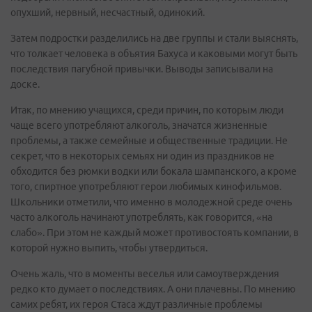
опухший, нервный, несчастный, одинокий.
Затем подростки разделились на две группы и стали выяснять,
что толкает человека в объятия Бахуса и каковыми могут быть
последствия пагубной привычки. Выводы записывали на
доске.
Итак, по мнению учащихся, среди причин, по которым люди
чаще всего употребляют алкоголь, значатся жизненные
проблемы, а также семейные и общественные традиции. Не
секрет, что в некоторых семьях ни один из праздников не
обходится без рюмки водки или бокала шампанского, а кроме
того, спиртное употребляют герои любимых кинофильмов.
Школьники отметили, что именно в молодежной среде очень
часто алкоголь начинают употреблять, как говорится, «на
слабо». При этом не каждый может противостоять компании, в
которой нужно выпить, чтобы утвердиться.
Очень жаль, что в моменты веселья или самоутверждения
редко кто думает о последствиях. А они плачевны. По мнению
самих ребят, их героя Стаса ждут различные проблемы