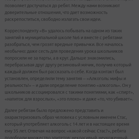
позволяет достучаться до ребят. Между нами возникают
доверительные отношения, что дает возможность
раскрепоститься, свободно излагать свои идеи.
Корреспонденту «В» удалось побывать на одном из таких
занятий в муниципальной школе №6 и вместе с ребятами
разобраться, чем грозят вредные привычки. Все началось
необычно: даже сесть для проведения урока школьников
попросили не за парты, а в круг. Дальше знакомились,
перебрасывая друг другу резиновый мячик, получив который
каждый должен был рассказать о себе. Когда контакт был
установлен, определили тему занятия – «Алкоголь: мифы и
реальность!» – и дали определение понятию «алкоголь». Он у
школьников ассоциировался с такими понятиями, как «спирт»,
«напиток для взрослых», «это плохо» и даже «то, что убивает».
Далее ребятам было предложено представить и
охарактеризовать образ человека с условным именем Стас,
который употребляет алкоголь с 14 лет и в настоящее время
ему 35 лет. Отвечая на вопрос «какой сейчас Стас?», ребята
подобрали множество эпитетов: некрасивый, неухоженный,