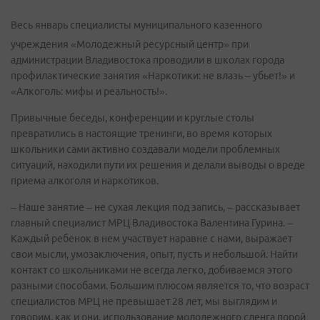
Весь январь специалисты муниципального казенного
учреждения «Молодежный ресурсный центр» при
администрации Владивостока проводили в школах города
профилактические занятия «Наркотики: не влазь – убьет!» и
«Алкоголь: мифы и реальность!».
Привычные беседы, конференции и круглые столы
превратились в настоящие тренинги, во время которых
школьники сами активно создавали модели проблемных
ситуаций, находили пути их решения и делали выводы о вреде
приема алкоголя и наркотиков.
– Наше занятие – не сухая лекция под запись, – рассказывает
главный специалист МРЦ Владивостока Валентина Гурина. –
Каждый ребенок в нем участвует наравне с нами, выражает
свои мысли, умозаключения, опыт, пусть и небольшой. Найти
контакт со школьниками не всегда легко, добиваемся этого
разными способами. Большим плюсом является то, что возраст
специалистов МРЦ не превышает 28 лет, мы выглядим и
говорим, как и они, использование молодежного сленга порой