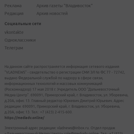
Реклама
Архив газеты "Владивосток"
Редакция
Архив новостей
Социальные сети
vkontakte
Одноклассники
Телеграм
На данном сайте распространяется информация сетевого издания
"VLADNEWS" - свидетельство о регистрации СМИ ЭЛ № ФС 77 - 72742,
выдано Федеральной службой по надзору в сфере связи,
информационных технологий и массовых коммуникаций
(Роскомнадзор) 17 мая 2018 г. Учредитель ООО "Дальневосточный
Медиа Центр". 690091, Приморский край, г. Владивосток, ул. Уборевича,
д.20А, офис 13. Главный редактор Юркевич Дмитрий Юрьевич. Адрес
редакции: 690091, Приморский край, г. Владивосток, ул. Уборевича,
д.20А, офис 13. Тел.: +7 (423) 2-415-600.
https://mediadv.online/
Электронный адрес редакции: vladnews@inbox.ru. Отдел продаж
«Дальневосточный Медиа Центр» sale@mediadv.online. Тел.: +7 (423)