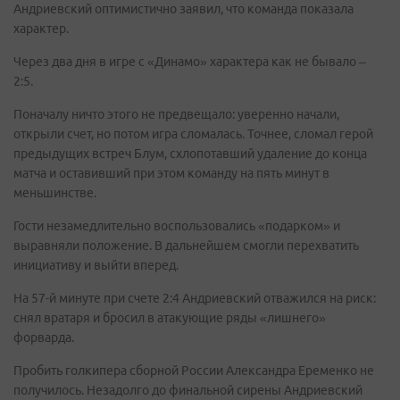
Андриевский оптимистично заявил, что команда показала
характер.
Через два дня в игре с «Динамо» характера как не бывало –
2:5.
Поначалу ничто этого не предвещало: уверенно начали,
открыли счет, но потом игра сломалась. Точнее, сломал герой
предыдущих встреч Блум, схлопотавший удаление до конца
матча и оставивший при этом команду на пять минут в
меньшинстве.
Гости незамедлительно воспользовались «подарком» и
выравняли положение. В дальнейшем смогли перехватить
инициативу и выйти вперед.
На 57-й минуте при счете 2:4 Андриевский отважился на риск:
снял вратаря и бросил в атакующие ряды «лишнего»
форварда.
Пробить голкипера сборной России Александра Еременко не
получилось. Незадолго до финальной сирены Андриевский