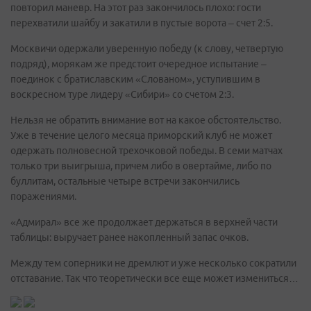
повторил маневр. На этот раз закончилось плохо: гости
перехватили шайбу и закатили в пустые ворота – счет 2:5.
Москвичи одержали уверенную победу (к слову, четвертую
подряд), морякам же предстоит очередное испытание –
поединок с братиславским «Слованом», уступившим в
воскресном туре лидеру «Сибири» со счетом 2:3.
Нельзя не обратить внимание вот на какое обстоятельство.
Уже в течение целого месяца приморский клуб не может
одержать полновесной трехочковой победы. В семи матчах
только три выигрыша, причем либо в овертайме, либо по
буллитам, остальные четыре встречи закончились
поражениями.
«Адмирал» все же продолжает держаться в верхней части
таблицы: выручает ранее накопленный запас очков.
Между тем соперники не дремлют и уже несколько сократили
отставание. Так что теоретически все еще может измениться…