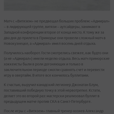
Матч с «Витязем» не предвещал больших проблем: «Адмирал»
– в лидирующей группе, витязи – аутсайдеры, занимают в
Западной конференции второе от конца место. К тому же за
два дня до прилета в Приморье они провели сложный матч в
Новокузнецке, а «Адмирал» имел восемь дней отдыха.
Получилось наоборот. Гости смотрелись свежее, как будто они
(а не «Адмирал») имели неделю отдыха. Весь матч приморские
хоккеисты были в роли догоняющих и только в
заключительном периоде смогли сравнять счет и перевести
игру в овертайм. В итоге все кончилось буллитами.
К счастью, выручил канадский легионер Джонатан Блум,
поставивший победную точку в этой нервотрепке. Кстати,
делает это во второй раз: мастерски реализовал буллит в
предыдущем матче против СКА в Санкт-Петербурге.
После игры с «Витязем» главный тренер хозяев Александр