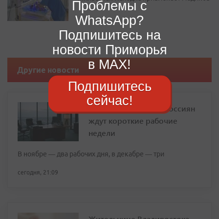
Проблемы с
WhatsApp?
Подпишитесь на
новости Приморья
в MAX!
Другие новости
Подпишитесь
сейчас!
В ноябре и декабре россиян
ждут короткие рабочие
недели
В ноябре — два рабочих дня, в декабре — три
сегодня, 21:09
Жительнице Владивостока