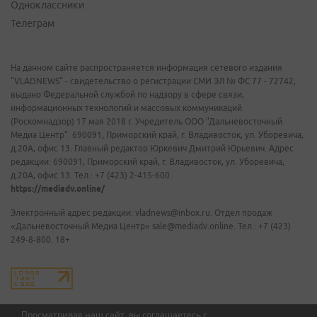
Одноклассники
Телеграм
На данном сайте распространяется информация сетевого издания
"VLADNEWS" - свидетельство о регистрации СМИ ЭЛ № ФС 77 - 72742,
выдано Федеральной службой по надзору в сфере связи,
информационных технологий и массовых коммуникаций
(Роскомнадзор) 17 мая 2018 г. Учредитель ООО "Дальневосточный
Медиа Центр". 690091, Приморский край, г. Владивосток, ул. Уборевича,
д.20А, офис 13. Главный редактор Юркевич Дмитрий Юрьевич. Адрес
редакции: 690091, Приморский край, г. Владивосток, ул. Уборевича,
д.20А, офис 13. Тел.: +7 (423) 2-415-600.
https://mediadv.online/
Электронный адрес редакции: vladnews@inbox.ru. Отдел продаж
«Дальневосточный Медиа Центр» sale@mediadv.online. Тел.: +7 (423)
249-8-800. 18+
Просматривая наш сайт, вы соглашаетесь с