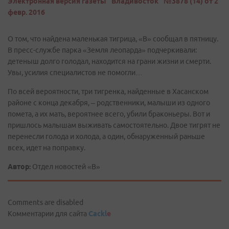
Электронная версия газеты "Владивосток" №3878 (14) от 2
февр. 2016
О том, что найдена маленькая тигрица, «В» сообщал в пятницу.
В пресс-службе парка «Земля леопарда» подчеркивали:
детеныш долго голодал, находится на грани жизни и смерти.
Увы, усилия специалистов не помогли…
По всей вероятности, три тигренка, найденные в Хасанском
районе с конца декабря, – родственники, малыши из одного
помета, а их мать, вероятнее всего, убили браконьеры. Вот и
пришлось малышам выживать самостоятельно. Двое тигрят не
перенесли голода и холода, а один, обнаруженный раньше
всех, идет на поправку.
Автор:
Отдел новостей «В»
Comments are disabled
Комментарии для сайта
Cackl
e