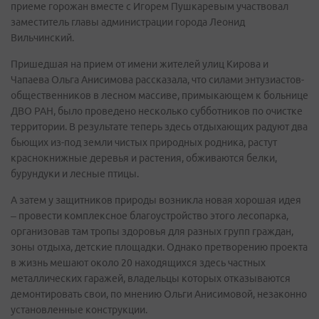
приеме горожан вместе с Игорем Пушкаревым участвовал
заместитель главы администрации города Леонид
Вильчинский.
Пришедшая на прием от имени жителей улиц Кирова и
Чапаева Ольга Анисимова рассказала, что силами энтузиастов-
общественников в лесном массиве, примыкающем к больнице
ДВО РАН, было проведено несколько субботников по очистке
территории. В результате теперь здесь отдыхающих радуют два
бьющих из-под земли чистых природных родника, растут
краснокнижные деревья и растения, обживаются белки,
бурундуки и лесные птицы.
А затем у защитников природы возникла новая хорошая идея
– провести комплексное благоустройство этого лесопарка,
организовав там тропы здоровья для разных групп граждан,
зоны отдыха, детские площадки. Однако претворению проекта
в жизнь мешают около 20 находящихся здесь частных
металлических гаражей, владельцы которых отказываются
демонтировать свои, по мнению Ольги Анисимовой, незаконно
установленные конструкции.