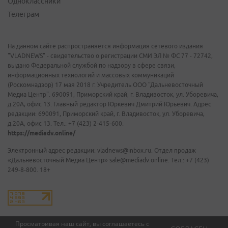
Одноклассники
Телеграм
На данном сайте распространяется информация сетевого издания
"VLADNEWS" - свидетельство о регистрации СМИ ЭЛ № ФС 77 - 72742,
выдано Федеральной службой по надзору в сфере связи,
информационных технологий и массовых коммуникаций
(Роскомнадзор) 17 мая 2018 г. Учредитель ООО "Дальневосточный
Медиа Центр". 690091, Приморский край, г. Владивосток, ул. Уборевича,
д.20А, офис 13. Главный редактор Юркевич Дмитрий Юрьевич. Адрес
редакции: 690091, Приморский край, г. Владивосток, ул. Уборевича,
д.20А, офис 13. Тел.: +7 (423) 2-415-600.
https://mediadv.online/
Электронный адрес редакции: vladnews@inbox.ru. Отдел продаж
«Дальневосточный Медиа Центр» sale@mediadv.online. Тел.: +7 (423)
249-8-800. 18+
Просматривая наш сайт, вы соглашаетесь с