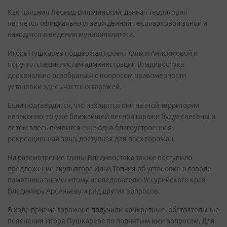
Как пояснил Леонид Вильчинский, данная территория
является официально утвержденной лесопарковой зоной и
находится в ведении муниципалитета.
Игорь Пушкарев поддержал проект Ольги Анисимовой и
поручил специалистам администрации Владивостока
досконально разобраться с вопросом правомерности
установки здесь частных гаражей.
Если подтвердится, что находятся они на этой территории
незаконно, то уже ближайшей весной гаражи будут снесены и
летом здесь появится еще одна благоустроенная
рекреационная зона, доступная для всех горожан.
На рассмотрение главы Владивостока также поступило
предложение скульптора Ильи Топчия об установке в городе
памятника знаменитому исследователю Уссурийского края
Владимиру Арсеньеву и ряд других вопросов.
В ходе приема горожане получили конкретные, обстоятельные
пояснения Игоря Пушкарева по поднятым ими вопросам. Для