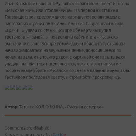
Иван Крамской написал «Русалок» по мотивам повести Гоголя
«Майская ночь, или Утопленница». На первой выставке в
Товариществе передвижников картину повесили рядом с
пасторалью «Грачи прилетели» Алексея Саврасова и ночью
«Грачи…» упали со стены. Вскоре обе картины купил
Третьяков, «Грачей…» повесили в кабинете, а «Русалок»
выставили в зале. Вскоре домочадцы и прислуга Третьякова
начали жаловаться на заунывное пение, доносившееся по
ночам из зала, и на то, что рядом с картиной они испытывают
упадок сил. Мистика продолжалась, пока старая нянька не
посоветовала убрать «Русалок» со света в дальний конец зала.
Третьяков последовал совету, и странности прекратились.
Автор:
Татьяна КОЛЮЧКИНА, «Русская семерка»
Comments are disabled
Комментарии для сайта
Cackl
e