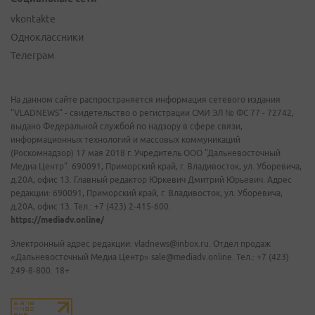
vkontakte
Одноклассники
Телеграм
На данном сайте распространяется информация сетевого издания
"VLADNEWS" - свидетельство о регистрации СМИ ЭЛ № ФС 77 - 72742,
выдано Федеральной службой по надзору в сфере связи,
информационных технологий и массовых коммуникаций
(Роскомнадзор) 17 мая 2018 г. Учредитель ООО "Дальневосточный
Медиа Центр". 690091, Приморский край, г. Владивосток, ул. Уборевича,
д.20А, офис 13. Главный редактор Юркевич Дмитрий Юрьевич. Адрес
редакции: 690091, Приморский край, г. Владивосток, ул. Уборевича,
д.20А, офис 13. Тел.: +7 (423) 2-415-600.
https://mediadv.online/
Электронный адрес редакции: vladnews@inbox.ru. Отдел продаж
«Дальневосточный Медиа Центр» sale@mediadv.online. Тел.: +7 (423)
249-8-800. 18+