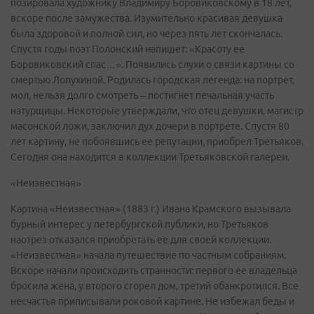
позировала художнику Владимиру Боровиковскому в 18 лет,
вскоре после замужества. Изумительно красивая девушка
была здоровой и полной сил, но через пять лет скончалась.
Спустя годы поэт Полонский напишет: «Красоту ее
Боровиковский спас…». Появились слухи о связи картины со
смертью Лопухиной. Родилась городская легенда: на портрет,
мол, нельзя долго смотреть – постигнет печальная участь
натурщицы. Некоторые утверждали, что отец девушки, магистр
масонской ложи, заключил дух дочери в портрете. Спустя 80
лет картину, не побоявшись ее репутации, приобрел Третьяков.
Сегодня она находится в коллекции Третьяковской галереи.
«Неизвестная»
Картина «Неизвестная» (1883 г.) Ивана Крамского вызывала
бурный интерес у петербургской публики, но Третьяков
наотрез отказался приобретать ее для своей коллекции.
«Неизвестная» начала путешествие по частным собраниям.
Вскоре начали происходить странности: первого ее владельца
бросила жена, у второго сгорел дом, третий обанкротился. Все
несчастья приписывали роковой картине. Не избежал беды и