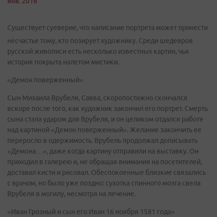
янв. 2016
Существует суеверие, что написание портрета может принести
несчастье тому, кто позирует художнику. Среди шедевров
русской живописи есть несколько известных картин, чья
история покрыта налетом мистики.
«Демон поверженный»
Сын Михаила Врубеля, Савва, скоропостижно скончался
вскоре после того, как художник закончил его портрет. Смерть
сына стала ударом для Врубеля, и он целиком отдался работе
над картиной «Демон поверженный». Желание закончить ее
переросло в одержимость. Врубель продолжал дописывать
«Демона…», даже когда картину отправили на выставку. Он
приходил в галерею и, не обращая внимания на посетителей,
доставал кисти и рисовал. Обеспокоенные близкие связались
с врачом, но было уже поздно: сухотка спинного мозга свела
Врубеля в могилу, несмотря на лечение.
«Иван Грозный и сын его Иван 16 ноября 1581 года»