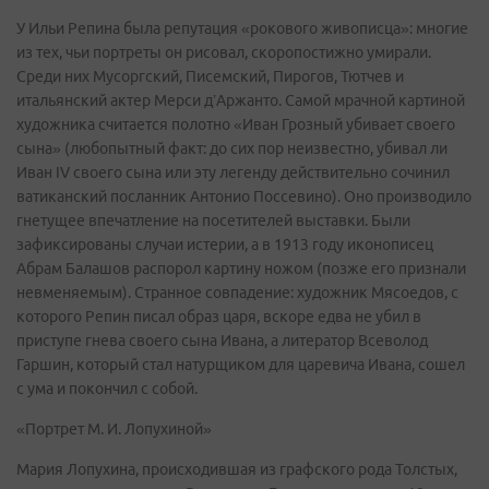
У Ильи Репина была репутация «рокового живописца»: многие
из тех, чьи портреты он рисовал, скоропостижно умирали.
Среди них Мусоргский, Писемский, Пирогов, Тютчев и
итальянский актер Мерси д’Аржанто. Самой мрачной картиной
художника считается полотно «Иван Грозный убивает своего
сына» (любопытный факт: до сих пор неизвестно, убивал ли
Иван IV своего сына или эту легенду действительно сочинил
ватиканский посланник Антонио Поссевино). Оно производило
гнетущее впечатление на посетителей выставки. Были
зафиксированы случаи истерии, а в 1913 году иконописец
Абрам Балашов распорол картину ножом (позже его признали
невменяемым). Странное совпадение: художник Мясоедов, с
которого Репин писал образ царя, вскоре едва не убил в
приступе гнева своего сына Ивана, а литератор Всеволод
Гаршин, который стал натурщиком для царевича Ивана, сошел
с ума и покончил с собой.
«Портрет М. И. Лопухиной»
Мария Лопухина, происходившая из графского рода Толстых,