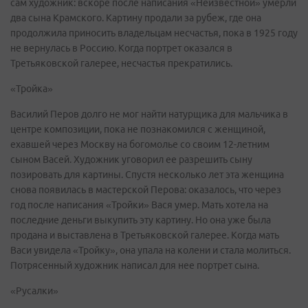
сам художник: вскоре после написания «Неизвестной» умерли
два сына Крамского. Картину продали за рубеж, где она
продолжила приносить владельцам несчастья, пока в 1925 году
не вернулась в Россию. Когда портрет оказался в
Третьяковской галерее, несчастья прекратились.
«Тройка»
Василий Перов долго не мог найти натурщика для мальчика в
центре композиции, пока не познакомился с женщиной,
ехавшей через Москву на богомолье со своим 12-летним
сыном Васей. Художник уговорил ее разрешить сыну
позировать для картины. Спустя несколько лет эта женщина
снова появилась в мастерской Перова: оказалось, что через
год после написания «Тройки» Вася умер. Мать хотела на
последние деньги выкупить эту картину. Но она уже была
продана и выставлена в Третьяковской галерее. Когда мать
Васи увидела «Тройку», она упала на колени и стала молиться.
Потрясенный художник написал для нее портрет сына.
«Русалки»