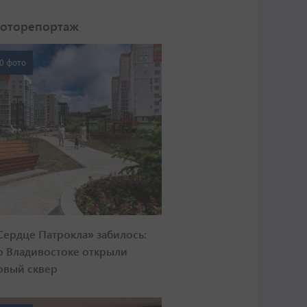
оторепортаж
0 фото
Сердце Патрокла» забилось:
о Владивостоке открыли
овый сквер