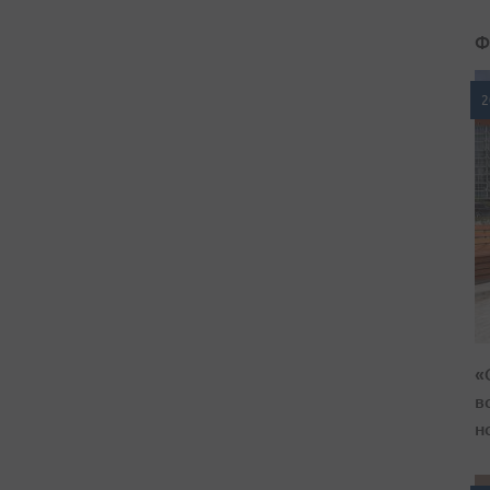
Ф
2
«
в
н