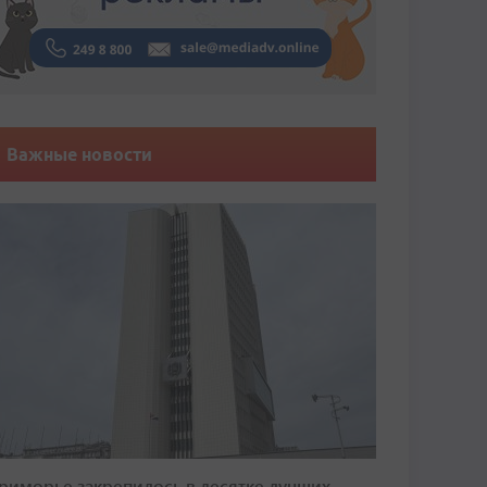
Важные новости
риморье закрепилось в десятке лучших