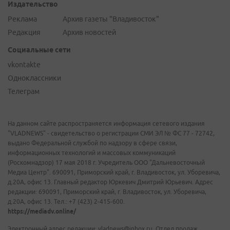
Издательство
Реклама
Архив газеты "Владивосток"
Редакция
Архив новостей
Социальные сети
vkontakte
Одноклассники
Телеграм
На данном сайте распространяется информация сетевого издания
"VLADNEWS" - свидетельство о регистрации СМИ ЭЛ № ФС 77 - 72742,
выдано Федеральной службой по надзору в сфере связи,
информационных технологий и массовых коммуникаций
(Роскомнадзор) 17 мая 2018 г. Учредитель ООО "Дальневосточный
Медиа Центр". 690091, Приморский край, г. Владивосток, ул. Уборевича,
д.20А, офис 13. Главный редактор Юркевич Дмитрий Юрьевич. Адрес
редакции: 690091, Приморский край, г. Владивосток, ул. Уборевича,
д.20А, офис 13. Тел.: +7 (423) 2-415-600.
https://mediadv.online/
Электронный адрес редакции: vladnews@inbox.ru. Отдел продаж