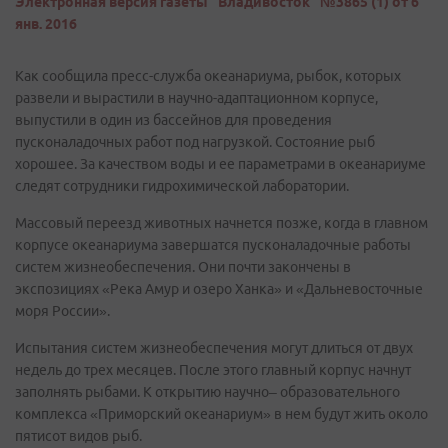
Электронная версия газеты "Владивосток" №3865 (1) от 6
янв. 2016
Как сообщила пресс-служба океанариума, рыбок, которых
развели и вырастили в научно-адаптационном корпусе,
выпустили в один из бассейнов для проведения
пусконаладочных работ под нагрузкой. Состояние рыб
хорошее. За качеством воды и ее параметрами в океанариуме
следят сотрудники гидрохимической лаборатории.
Массовый переезд животных начнется позже, когда в главном
корпусе океанариума завершатся пусконаладочные работы
систем жизнеобеспечения. Они почти закончены в
экспозициях «Река Амур и озеро Ханка» и «Дальневосточные
моря России».
Испытания систем жизнеобеспечения могут длиться от двух
недель до трех месяцев. После этого главный корпус начнут
заполнять рыбами. К открытию научно– образовательного
комплекса «Приморский океанариум» в нем будут жить около
пятисот видов рыб.