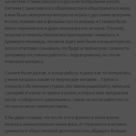
на системе Станиславского и русской театральной школе.
Система Станиславского общеизвестна и общепринята в мире,
и мне было невероятно интересно играть с русскими актерами.
Кстати, помимо них в фильмах про Екатерину и Сталина было
много европейских и даже американских актеров. Поэтому,
получив от Никиты Михалкова приглашение сниматься, я
примерно понимала, что меня ждет, мне было очень интересно.
Хотя я отчетливо сознавала, что будут и творческие сложности
(например постоянно работать с переводчиком), но это не
отменяло интереса.
Съемки были долгие, к концу работы я даже как-то потерялась,
у меня начались какие-то творческие метания… Потом я
открыла собственную студию, поставила радиопьесу, написала
сценарий. И какое-то время в ролях, которые мне предлагали
после «Сибирского цирюльника», никак не могла найти что-то,
что могло меня заинтересовать…
Я бы даже сказала, что после этого фильма в моей жизни
началась принципиально новая фаза. Я стала много и активно
заниматься общественной деятельностью, обращать больше