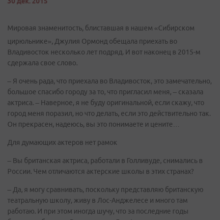
30 дек. 2015
Мировая знаменитость, блиставшая в нашем «Сибирском
цирюльнике», Джулия Ормонд обещала приехать во
Владивосток несколько лет подряд. И вот наконец в 2015-м
сдержала свое слово.
– Я очень рада, что приехала во Владивосток, это замечательно,
большое спасибо городу за то, что пригласил меня, – сказала
актриса. – Наверное, я не буду оригинальной, если скажу, что
город меня поразил, но что делать, если это действительно так.
Он прекрасен, надеюсь, вы это понимаете и цените…
Для думающих актеров нет рамок
– Вы британская актриса, работали в Голливуде, снимались в
России. Чем отличаются актерские школы в этих странах?
– Да, я могу сравнивать, поскольку представляю британскую
театральную школу, живу в Лос-Анджелесе и много там
работаю. И при этом иногда шучу, что за последние годы