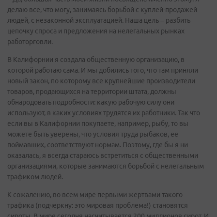
делаю все, что могу, занимаясь борьбой с куплей-продажей
людей, с незаконной эксплуатацией. Наша цель – разбить
цепочку спроса и предложения на нелегальных рынках
работорговли.
В Калифорнии я создала общественную организацию, в
которой работаю сама. И мы добились того, что там приняли
новый закон, по которому все крупнейшие производители
товаров, продающихся на территории штата, должны
обнародовать подробности: какую рабочую силу они
используют, в каких условиях трудятся их работники. Так что
если вы в Калифорнии покупаете, например, рыбу, то вы
можете быть уверены, что условия труда рыбаков, ее
поймавших, соответствуют нормам. Поэтому, где бы я ни
оказалась, я всегда стараюсь встретиться с общественными
организациями, которые занимаются борьбой с нелегальным
трафиком людей.
К сожалению, во всем мире первыми жертвами такого
трафика (подчеркну: это мировая проблема!) становятся
сироты. В мире сегодня насчитывается 200 миллионов сирот. И