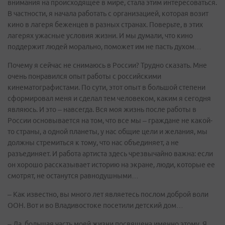
внимания на происходящее в мире, стала этим интересоваться.
В частности, я начала работать с организацией, которая возит
кино в лагеря беженцев в разных странах. Поверьте, в этих
лагерях ужасные условия жизни. И мы думали, что кино
поддержит людей морально, поможет им не пасть духом…
Почему я сейчас не снимаюсь в России? Трудно сказать. Мне
очень понравился опыт работы с российскими
кинематографистами. По сути, этот опыт в большой степени
сформировал меня и сделал тем человеком, каким я сегодня
являюсь. И это – навсегда. Вся моя жизнь после работы в
России основывается на том, что все мы – граждане не какой-
то страны, а одной планеты, у нас общие цели и желания, мы
должны стремиться к тому, что нас объединяет, а не
разъединяет. И работа артиста здесь чрезвычайно важна: если
он хорошо рассказывает историю на экране, люди, которые ее
смотрят, не останутся равнодушными…
– Как известно, вы много лет являетесь послом доброй воли
ООН. Вот и во Владивостоке посетили детский дом…
– Да, большая часть моей жизни посвящена именно этому. Я