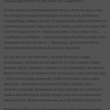
больше работала в России, чем в Лос-Анджелесе.
Когда я училась в театральном институте, мечтала лишь о том,
что попаду в хороший репертуарный театр, ну и, возможно,
когда-нибудь снимусь в кино. В театральной среде в Англии все
значительно проще. Там искусство театра, актерское искусство
стоит на первом месте, и мысль о славе, о том, чтобы стать
селебрити (селебрити – очень популярный человек, известная
широким массам личность. – Прим ред.), для меня не была
определяющей и не имела большого значения.
В США же вся система кино, система больших студий
изначально строилась на звездности, на том, у какой студии
больше звезд снимается. Замечу, что в самой идее звездности
ничего плохого, негативного нет, поскольку статус кинозвезды
– это и своего рода уважение к работе актеров, а для самих
артистов – возможность получать больше работы. Ну и,
конечно, хорошие, думающие актеры никогда не останутся в
рамках блокбастеров, а будут искать участия в независимом
кино, которое, будем откровенны, все же ближе к искусству.
Мой опыт работы в России показал, что у вас очень высокая