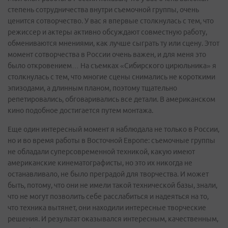
степень сотрудничества внутри съемочной группы, очень
ценится сотворчество. У вас я впервые столкнулась с тем, что
режиссер и актеры активно обсуждают совместную работу,
обмениваются мнениями, как лучше сыграть ту или сцену. Этот
момент сотворчества в России очень важен, и для меня это
было откровением… На съемках «Сибирского цирюльника» я
столкнулась с тем, что многие сцены снимались не короткими
эпизодами, а длинным планом, поэтому тщательно
репетировались, обговаривались все детали. В американском
кино подобное достигается путем монтажа.
Еще один интересный момент я наблюдала не только в России,
но и во время работы в Восточной Европе: съемочные группы
не обладали суперсовременной техникой, какую имеют
американские кинематографисты, но это их никогда не
останавливало, не было преградой для творчества. И может
быть, потому, что они не имели такой технической базы, знали,
что не могут позволить себе расслабиться и надеяться на то,
что техника вытянет, они находили интересные творческие
решения. И результат оказывался интересным, качественным,