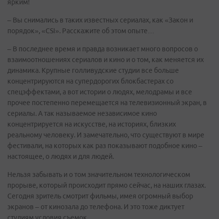
ярким!
– Вы снимались в таких известных сериалах, как «Закон и
порядок», «CSI». Расскажите об этом опыте…
– В последнее время и правда возникает много вопросов о
взаимоотношениях сериалов и кино и о том, как меняется их
динамика. Крупные голливудские студии все больше
концентрируются на супердорогих блокбастерах со
спецэффектами, а вот истории о людях, мелодрамы и все
прочее постепенно перемещается на телевизионный экран, в
сериалы. А так называемое независимое кино
концентрируется на искусстве, на историях, близких
реальному человеку. И замечательно, что существуют в мире
фестивали, на которых как раз показывают подобное кино –
настоящее, о людях и для людей.
Нельзя забывать и о том значительном технологическом
прорыве, который происходит прямо сейчас, на наших глазах.
Сегодня зритель смотрит фильмы, имея огромный выбор
экранов – от кинозала до телефона. И это тоже диктует
студиям условия съемок.