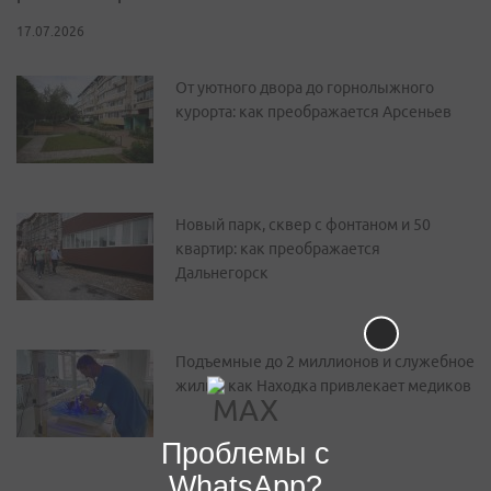
17.07.2026
От уютного двора до горнолыжного
курорта: как преображается Арсеньев
Новый парк, сквер с фонтаном и 50
квартир: как преображается
Дальнегорск
Подъемные до 2 миллионов и служебное
жилье: как Находка привлекает медиков
Проблемы с
WhatsApp?