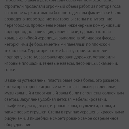
строители проделали огромный объем работ. За полтора года
на основе каркаса здания бывшего детсада фактически было
возведено новое здание: построены стены и внутренние
перегородки, проложены новые инженерные коммуникации –
водопровод, канализация, линия связи, сделана скатная
крыша из гибкой черепицы, выполнена облицовка фасада
негорючими фиброцементными панелями по японской
технологии. Территорию тоже благоустроили: возвели
подпорную стену, заасфальтировали дорожки, установили
игровые площадки, теневые навесы, песочницы, скамейки,
горки.
В здании установлены пластиковые окна большого размера,
чтобы просторные игровые комнаты, спальни, раздевалки,
музыкальный и спортивный залы были наполнены солнечным
светом. Закуплена удобная детская мебель: кроватки,
шкафчики для одежды, игровые зоны, стульчики, столы, а
также новые игрушки. Стены в группах украшены красочными
рисунками. В пищеблоке смонтировано самое современное
оборудование.