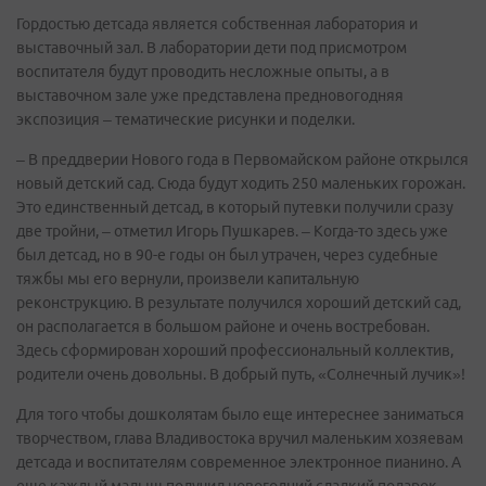
Гордостью детсада является собственная лаборатория и
выставочный зал. В лаборатории дети под присмотром
воспитателя будут проводить несложные опыты, а в
выставочном зале уже представлена предновогодняя
экспозиция – тематические рисунки и поделки.
– В преддверии Нового года в Первомайском районе открылся
новый детский сад. Сюда будут ходить 250 маленьких горожан.
Это единственный детсад, в который путевки получили сразу
две тройни, – отметил Игорь Пушкарев. – Когда-то здесь уже
был детсад, но в 90-е годы он был утрачен, через судебные
тяжбы мы его вернули, произвели капитальную
реконструкцию. В результате получился хороший детский сад,
он располагается в большом районе и очень востребован.
Здесь сформирован хороший профессиональный коллектив,
родители очень довольны. В добрый путь, «Солнечный лучик»!
Для того чтобы дошколятам было еще интереснее заниматься
творчеством, глава Владивостока вручил маленьким хозяевам
детсада и воспитателям современное электронное пианино. А
еще каждый малыш получил новогодний сладкий подарок.