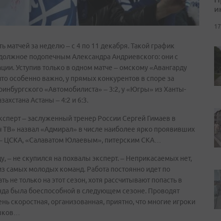
и
17
 матчей за неделю – с 4 по 11 декабря. Такой график
 должное подопечным Александра Андриевского: они с
ии. Уступив только в одном матче – омскому «Авангарду
 что особенно важно, у прямых конкурентов в споре за
ринбургского «Автомобилиста» – 3:2, у «Югры» из Ханты-
ахстана Астаны – 4:2 и 6:3.
ксперт – заслуженный тренер России Сергей Гимаев в
 ТВ» назвал «Адмирал» в числе наиболее ярко проявивших
и – ЦСКА, «Салаватом Юлаевым», питерским СКА…
у, – не скупился на похвалы эксперт. – Неприкасаемых нет,
из самых молодых команд. Работа постоянно идет по
ть не только на этот сезон, хотя рассчитывают попасть в
анда была боеспособной в следующем сезоне. Проводят
ень скоростная, организованная, приятно, что многие игроки
ршков…