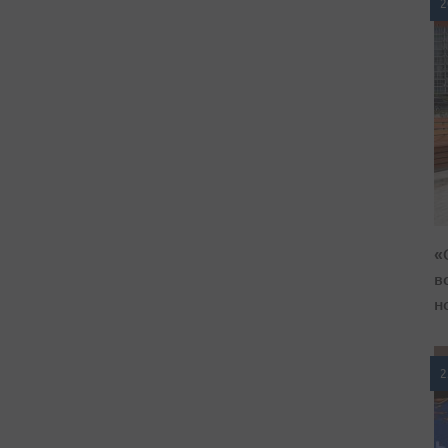
2
«
в
н
2