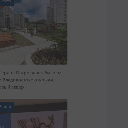
0 фото
Сердце Патрокла» забилось:
о Владивостоке открыли
овый сквер
3 фото