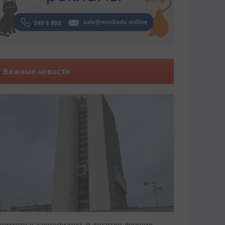
Важные новости
риморье закрепилось в десятке лучших