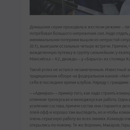
Домашняя серия проходила в жестком режиме – пять
потребовал большого напряжения сил. Надо отдать
минимальными потерями вышли из непростой ситуац
(0:1), выиграли остальные четыре встречи. Причем,
вожделенную путевку в группу сильнейших: у екате
Мансийска – 4:2, дважды – у «Барыса» из столицы Каз
Такой успех не остался незамеченным. Известный э
традиционном обзоре на федеральном канале «Матч
себя в последнее время клубов. Наряду с грандам
– «Адмирал» – пример того, как надо строить команд
отличная тренерская и менеджерская работа. Одна 
усилению состава, причем состав они стараются дела
плей-офф и хорошо там выглядеть, но и чтобы ком
очень серьезную работу во всех линиях. Команда оч
открылись по-новому. Те же Воронин, Макаров, Го