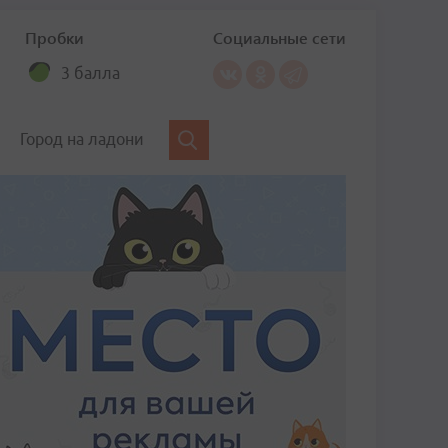
Пробки
Социальные сети
3 балла
Город на ладони