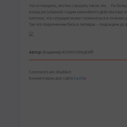
Что и говорить, лестно слышать такое. Но… По больш
конца регулярной стадии хоккейного действа еще о
плотное, что ситуация может поменяться в течение д
Так что повременим бить в литавры – подождем до
Автор:
Владимир КОНОПЛИЦКИЙ
Comments are disabled
Комментарии для сайта
Cackl
e