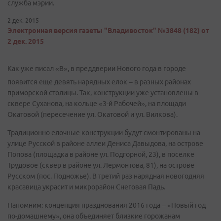
служба мэрии.
2 дек. 2015
Электронная версия газеты "Владивосток" №3848 (182) от
2 дек. 2015
Как уже писал «В», в преддверии Нового года в городе
появится еще девять нарядных елок – в разных районах
приморской столицы. Так, конструкции уже установлены в
сквере Суханова, на кольце «3-й Рабочей», на площади
Окатовой (пересечение ул. Окатовой и ул. Вилкова).
Традиционно елочные конструкции будут смонтированы на
улице Русской в районе аллеи Дениса Давыдова, на острове
Попова (площадка в районе ул. Подгорной, 23), в поселке
Трудовое (сквер в районе ул. Лермонтова, 81), на острове
Русском (пос. Подножье). В третий раз нарядная новогодняя
красавица украсит и микрорайон Снеговая Падь.
Напомним: концепция празднования 2016 года – «Новый год
по-домашнему», она объединяет близкие горожанам