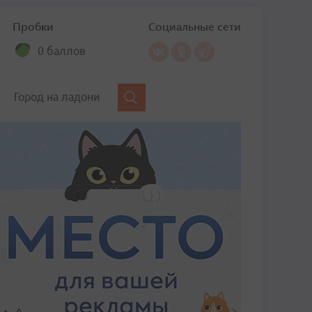
Пробки
Социальные сети
0 баллов
Город на ладони