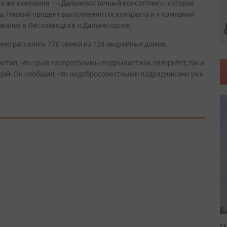
та же компания – «Дальневосточный консалтинг», которая
ва. Низкий процент выполнения госконтракта и у компании
жилья в Лесозаводске и Дальнегорске.
мо расселить 776 семей из 128 аварийных домов.
тил, что срыв госпрограммы подрывает как авторитет, так и
ций. Он сообщил, что недобросовестными подрядчиками уже
П