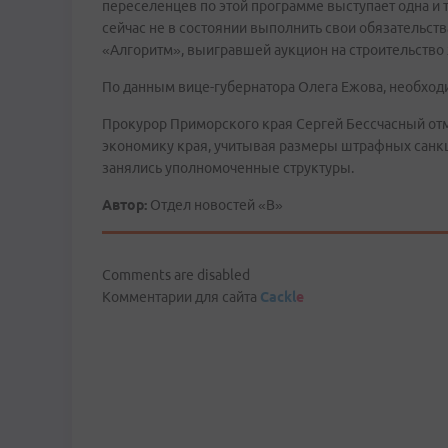
переселенцев по этой программе выступает одна и 
сейчас не в состоянии выполнить свои обязательст
«Алгоритм», выигравшей аукцион на строительство 
По данным вице-губернатора Олега Ежова, необходи
Прокурор Приморского края Сергей Бессчасный отме
экономику края, учитывая размеры штрафных санк
занялись уполномоченные структуры.
Автор:
Отдел новостей «В»
Comments are disabled
Комментарии для сайта
Cackl
e