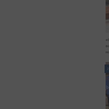
«
в
н
2