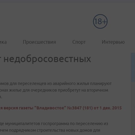
ика
Происшествия
Спорт
Интервью
т недобросовестных
омов для переселенцев из аварийного жилья планируют
йонах жилье для очередников приобретут на вторичном
.
 версия газеты "Владивосток" №3847 (181) от 1 дек. 2015
яде муниципалитетов госпрограмма по переселению из
ричем подрядчиком строительства новых домов для