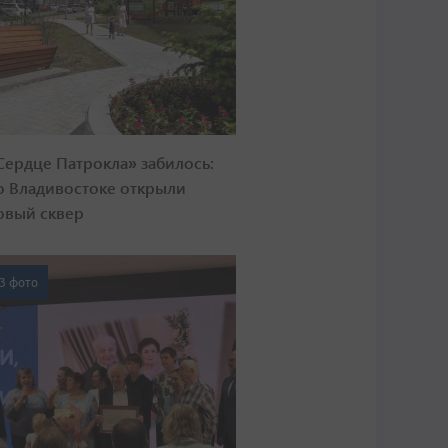
Сердце Патрокла» забилось:
о Владивостоке открыли
овый сквер
3 фото