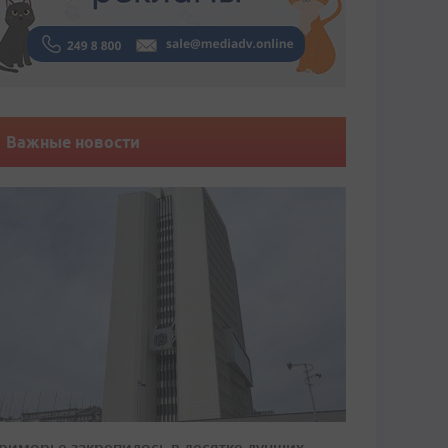
Важные новости
риморье закрепилось в десятке лучших