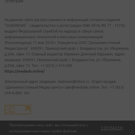
Телеграм
На данном сайте распространяется информация сетевого издания
"VLADNEWS" - свидетельство о регистрации СМИ ЭЛ № ФС 77 - 72742,
выдано Федеральной службой по надзору в сфере связи,
информационных технологий и массовых коммуникаций
(Роскомнадзор) 17 мая 2018 г. Учредитель ООО "Дальневосточный
Медиа Центр". 690091, Приморский край, г. Владивосток, ул. Уборевича,
д.20А, офис 13. Главный редактор Юркевич Дмитрий Юрьевич. Адрес
редакции: 690091, Приморский край, г. Владивосток, ул. Уборевича,
д.20А, офис 13. Тел.: +7 (423) 2-415-600.
https://mediadv.online/
Электронный адрес редакции: vladnews@inbox.ru. Отдел продаж
«Дальневосточный Медиа Центр» sale@mediadv.online. Тел.: +7 (423)
249-8-800. 18+
Просматривая наш сайт, вы соглашаетесь с
СОГЛАСЕН
использованием нами
cookie-файлов
.