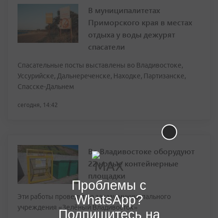
В муниципалитетах
Приморского края в местах
отдыха у воды дежурят
спасатели
Спасательные посты выставлены во Владивостоке,
Уссурийске, Дальнереченске, Находке, Партизанске,
Спасске-Дальнем
сегодня, 14:42
Во Владивостоке оборудуют
22 новые контейнерные
площадки
Проблемы с
WhatsApp?
Эти работы проведут по заказу муниципального
учреждения «Зелёный Владивосток»
Подпишитесь на