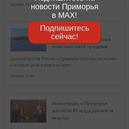
новости Приморья
сегодня, 14:21
в MAX!
Подпишитесь
7 августа – День маяка:
сейчас!
Приморские стражи моря
отмечают свой праздник
Дальний Восток России, и Приморье в частности, играют
ключевую роль в морских путях
сегодня, 13:46
Инвестиции в Приморье
достигли 86 млрд рублей за
квартал