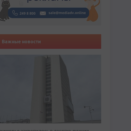
Важные новости
риморье закрепилось в десятке лучших