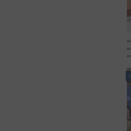
«
в
н
2