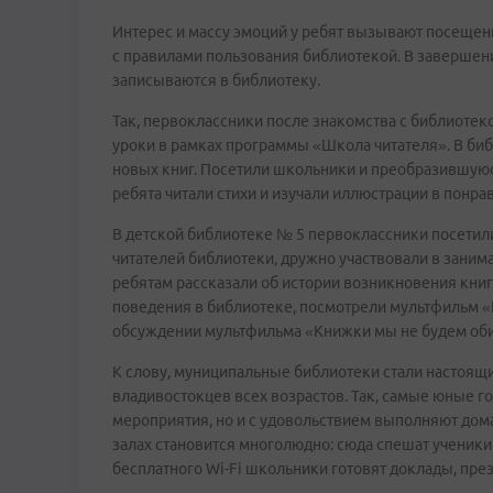
Интерес и массу эмоций у ребят вызывают посещен
с правилами пользования библиотекой. В завершен
записываются в библиотеку.
Так, первоклассники после знакомства с библиотек
уроки в рамках программы «Школа читателя». В б
новых книг. Посетили школьники и преобразившуюс
ребята читали стихи и изучали иллюстрации в понра
В детской библиотеке № 5 первоклассники посетил
читателей библиотеки, дружно участвовали в заним
ребятам рассказали об истории возникновения книг
поведения в библиотеке, посмотрели мультфильм «К
обсуждении мультфильма «Книжки мы не будем оби
К слову, муниципальные библиотеки стали настоя
владивостокцев всех возрастов. Так, самые юные 
мероприятия, но и с удовольствием выполняют дома
залах становится многолюдно: сюда спешат ученики
бесплатного Wi-Fi школьники готовят доклады, пре