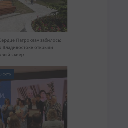
Сердце Патрокла» забилось:
о Владивостоке открыли
овый сквер
3 фото