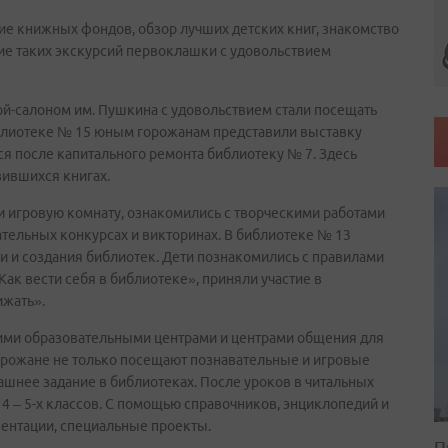
ие книжных фондов, обзор лучших детских книг, знакомство
ие таких экскурсий первоклашки с удовольствием
ой-салоном им. Пушкина с удовольствием стали посещать
иблиотеке № 15 юным горожанам представили выставку
я после капитального ремонта библиотеку № 7. Здесь
вившихся книгах.
и игровую комнату, ознакомились с творческими работами
ательных конкурсах и викторинах. В библиотеке № 13
и и создания библиотек. Дети познакомились с правилами
ак вести себя в библиотеке», приняли участие в
жать».
щими образовательными центрами и центрами общения для
горожане не только посещают познавательные и игровые
шнее задание в библиотеках. После уроков в читальных
 4 – 5-х классов. С помощью справочников, энциклопедий и
зентации, специальные проекты.
П