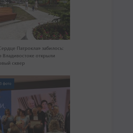
Сердце Патрокла» забилось:
о Владивостоке открыли
овый сквер
3 фото