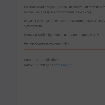
Из молочной продукции самый заметный рост цен от
молочные для детского питания (14 – 17 %).
Фрукты и цитрусовые в среднем подорожали с сначала
сухофрукты.
Цены на хлеб и булочные изделия возросли на 9 – 1
Автор:
Отдел экономики «В»
Comments are disabled
Комментарии для сайта
Cackl
e