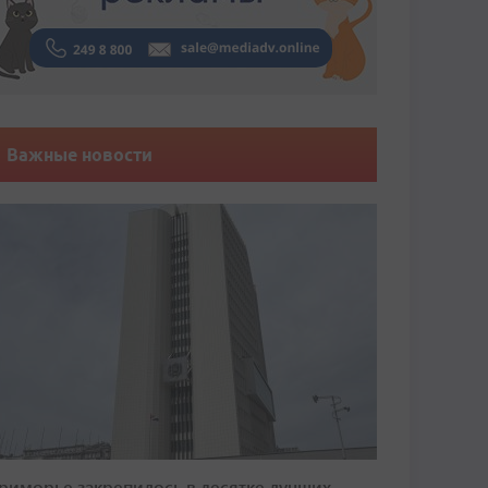
Важные новости
риморье закрепилось в десятке лучших