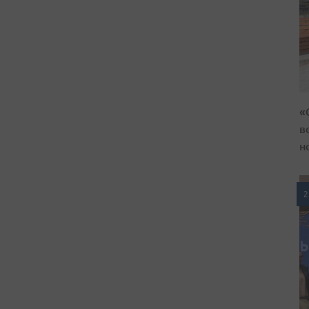
«
в
н
2