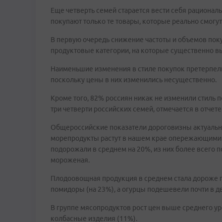
Еще четверть семей старается вести себя рациональ
покупают только те товары, которые реально смогут
В первую очередь снижение частоты и объемов покуп
продуктовые категории, на которые существенно в
Наименьшие изменения в стиле покупок претерпели
поскольку цены в них изменились несущественно.
Кроме того, 82% россиян никак не изменили стиль 
три четверти российских семей, отмечается в отчете
Общероссийские показатели дороговизны актуальны
морепродукты растут в нашем крае опережающими т
подорожали в среднем на 20%, из них более всего п
мороженая.
Плодоовощная продукция в среднем стала дороже п
помидоры (на 23%), а огурцы подешевели почти в дв
В группе мясопродуктов рост цен выше среднего у
колбасные изделия (11%).