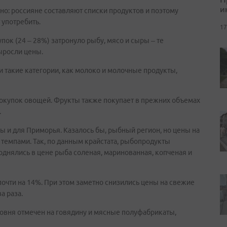
и
но: россияне составляют списки продуктов и поэтому
 употребить.
17
ок (24 – 28%) затронуло рыбу, мясо и сыры – те
ыросли цены.
 такие категории, как молоко и молочные продукты,
покупок овощей. Фрукты также покупает в прежних объемах
.
 и для Приморья. Казалось бы, рыбный регион, но цены на
емпами. Так, по данным крайстата, рыбопродукты
однялись в цене рыба соленая, маринованная, копченая и
очти на 14%. При этом заметно снизились цены на свежие
а раза.
ровня отмечен на говядину и мясные полуфабрикаты,