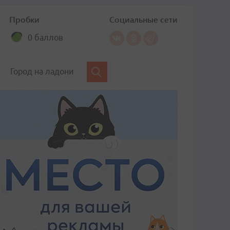
Пробки
Социальные сети
0 баллов
Город на ладони