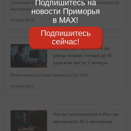
Подпишитесь на
Сон менее 6–7 часов может ухудшить память и скорость
мышления
новости Приморья
в MAX!
сегодня, 05:28
Подпишитесь
сейчас!
В жару тренироваться на
улице можно только до 10
утра или после 7 вечера
Интенсивность стоит снизить на 30–50%
сегодня, 04:32
Число пенсионеров в России
превысило 40,5 миллиона