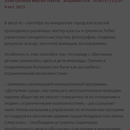
Электронная версия газеты "Владивосток" №3819 (153) от
9 окт. 2015
В августе – сентябре по инициативе городских властей
проводились различные мастер-классы и тренинги. Ребят
учили азам гончарного мастерства, фотографии, созданию
рисунков на воде, песочной анимации, мыловарению.
Особенность этих занятий в том, что наряду с обычными
детьми занимались здесь и дети-инвалиды. Причем в
подавляющем большинстве были как раз ребята с
ограниченными возможностями.
– Занимаясь реализацией муниципальной программы
«Доступная среда», мы пришли к неутешительным выводам:
нашему обществу не хватает толерантности по отношению к
людям с ограниченными возможностями, – рассказывает
заместитель начальника управления по исполнению программ
по поддержке населения администрации Владивостока Ирина
Самусенко. – Необходимо устранять социальную
разобщенность между обычными гражданами и инвалидами.