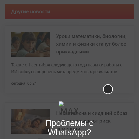
Другие новости
Уроки математики, биологии,
химии и физики станут более
прикладными
Также с 1 сентября следующего года навыки работы с
ИИ войдут в перечень метапредметных результатов
сегодня, 06:21
Нехватка сна и сидячий образ
жизни повышают риск
Проблемы с
деменции
WhatsApp?