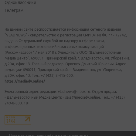
Одноклассники
Телеграм
На данном сайте распространяется информация сетевого издания
"VLADNEWS" - свидетельство о регистрации СМИ ЭЛ № ФС 77 - 72742,
выдано Федеральной службой по надзору в сфере связи,
информационных технологий и массовых коммуникаций
(Роскомнадзор) 17 мая 2018 г. Учредитель ООО "Дальневосточный
Медиа Центр". 690091, Приморский край, г. Владивосток, ул. Уборевича,
д.20А, офис 13. Главный редактор Юркевич Дмитрий Юрьевич. Адрес
редакции: 690091, Приморский край, г. Владивосток, ул. Уборевича,
д.20А, офис 13. Тел.: +7 (423) 2-415-600.
https://mediadv.online/
Электронный адрес редакции: vladnews@inbox.ru. Отдел продаж
«Дальневосточный Медиа Центр» sale@mediadv.online. Тел.: +7 (423)
249-8-800. 18+
Просматривая наш сайт, вы соглашаетесь с