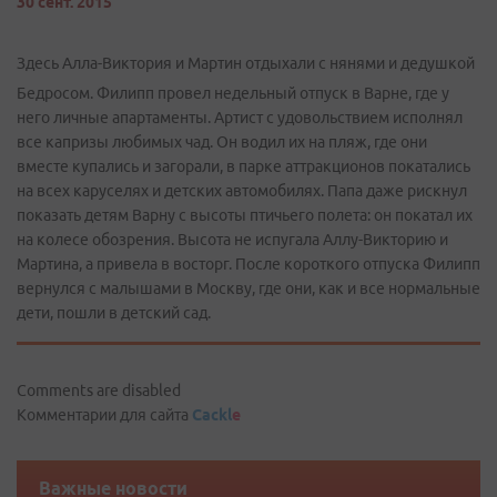
30 сент. 2015
Здесь Алла-Виктория и Мартин отдыхали с нянями и дедушкой
Бедросом. Филипп провел недельный отпуск в Варне, где у
него личные апартаменты. Артист с удовольствием исполнял
все капризы любимых чад. Он водил их на пляж, где они
вместе купались и загорали, в парке аттракционов покатались
на всех каруселях и детских автомобилях. Папа даже рискнул
показать детям Варну с высоты птичьего полета: он покатал их
на колесе обозрения. Высота не испугала Аллу-Викторию и
Мартина, а привела в восторг. После короткого отпуска Филипп
вернулся с малышами в Москву, где они, как и все нормальные
дети, пошли в детский сад.
Comments are disabled
Комментарии для сайта
Cackl
e
Важные новости