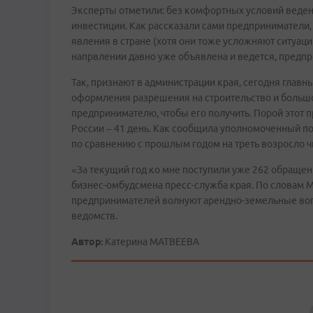
Эксперты отметили: без комфортных условий веден
инвестиции. Как рассказали сами предприниматели
явления в стране (хотя они тоже усложняют ситуаци
напрвлении давно уже объявлена и ведется, предпр
Так, признают в администрации края, сегодня глав
оформления разрешения на строительство и большо
предпринимателю, чтобы его получить. Порой этот п
России – 41 день. Как сообщила уполномоченный 
по сравнению с прошлым годом на треть возросло ч
«За текущий год ко мне поступили уже 262 обращени
бизнес-омбудсмена пресс-служба края. По словам 
предпринимателей волнуют арендно-земельные воп
ведомств.
Автор:
Катерина МАТВЕЕВА
Comments are disabled
Комментарии для сайта
Cackl
e