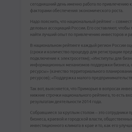
сегодняшний день именно работа по привлечению к
факторами обеспечения экономического роста.
Надо пояснить, что национальный рейтинг – совмес
деловых ассоциаций России. Его составляют, чтобы 
найти лучший опыт по привлечению инвесторов и ра
В национальном рейтинге каждый регион России оц
(сроки и количество процедур для регистрации пре
подключение к электросетям); «Институты для биз
информационных механизмов поддержки бизнеса, с
ресурсы» (качество территориального планирования
ресурсов); «Поддержка малого предпринимательств
Так вот, выясняется, что Приморью в вопросах инве
нижние строчки национального рейтинга, то есть вх
результатам деятельности 2014 года.
Собравшиеся за круглым столом – это сотрудники п
бизнеса, краевой и городской власти, общественн
инвестиционного климата в крае и то, как его улучш