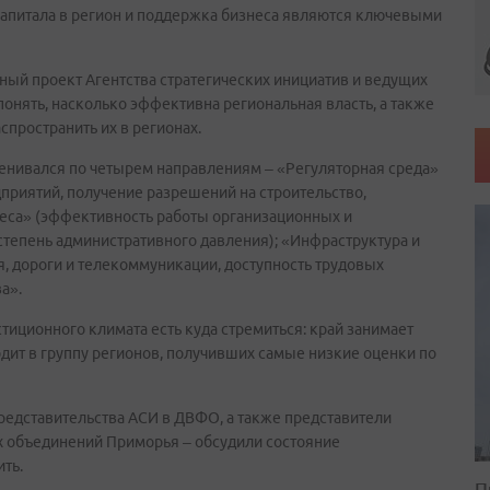
апитала в регион и поддержка бизнеса являются ключевыми
тный проект Агентства стратегических инициатив и ведущих
понять, насколько эффективна региональная власть, а также
спространить их в регионах.
енивался по четырем направлениям – «Регуляторная среда»
дприятий, получение разрешений на строительство,
неса» (эффективность работы организационных и
тепень административного давления); «Инфраструктура и
, дороги и телекоммуникации, доступность трудовых
а».
стиционного климата есть куда стремиться: край занимает
одит в группу регионов, получивших самые низкие оценки по
редставительства АСИ в ДВФО, а также представители
ых объединений Приморья – обсудили состояние
ить.
П