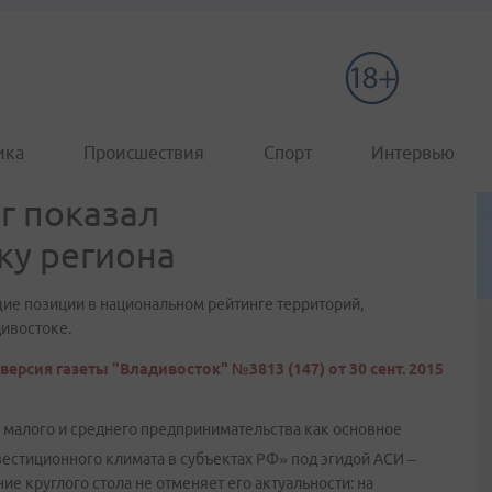
ика
Происшествия
Спорт
Интервью
г показал
ку региона
ие позиции в национальном рейтинге территорий,
дивостоке.
версия газеты "Владивосток" №3813 (147) от 30 сент. 2015
 малого и среднего предпринимательства как основное
естиционного климата в субъектах РФ» под эгидой АСИ –
ие круглого стола не отменяет его актуальности: на