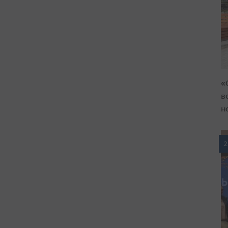
«
в
н
2