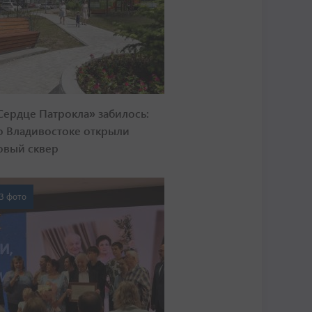
Сердце Патрокла» забилось:
о Владивостоке открыли
овый сквер
3 фото