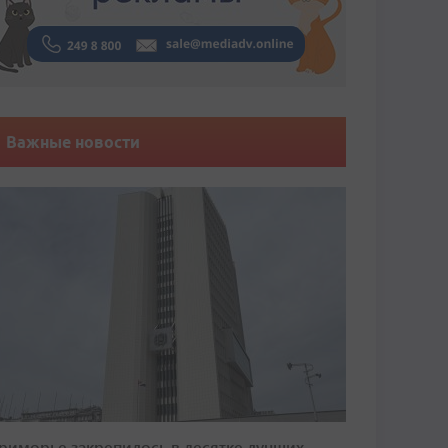
Важные новости
риморье закрепилось в десятке лучших