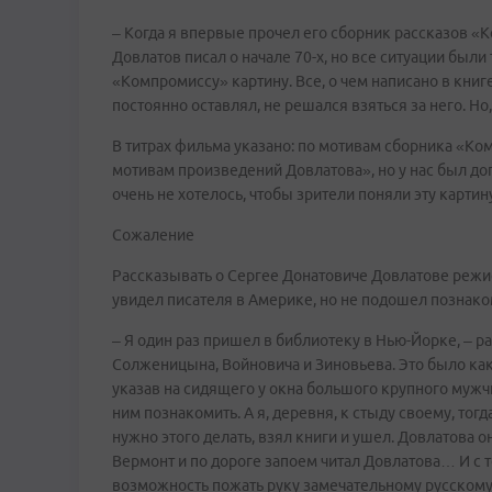
– Когда я впервые прочел его сборник рассказов «Ком
Довлатов писал о начале 70-х, но все ситуации были 
«Компромиссу» картину. Все, о чем написано в книг
постоянно оставлял, не решался взяться за него. Но
В титрах фильма указано: по мотивам сборника «Ко
мотивам произведений Довлатова», но у нас был до
очень не хотелось, чтобы зрители поняли эту картин
Сожаление
Рассказывать о Сергее Донатовиче Довлатове режис
увидел писателя в Америке, но не подошел познакоми
– Я один раз пришел в библиотеку в Нью-Йорке, – р
Солженицына, Войновича и Зиновьева. Это было как
указав на сидящего у окна большого крупного мужчи
ним познакомить. А я, деревня, к стыду своему, тогд
нужно этого делать, взял книги и ушел. Довлатова он
Вермонт и по дороге запоем читал Довлатова… И с 
возможность пожать руку замечательному русскому 