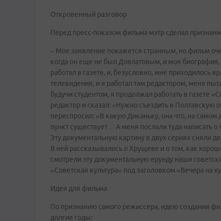
Откровенный разговор
Перед пресс-показом фильма мэтр сделал признани
– Мое заявление покажется странным, но фильм оче
когда он еще не был Довлатовым, и моя биография, 
работал в газете, и, безусловно, мне приходилось в
телевидения, и я работал там редактором, меня пыт
будучи студентом, я продолжал работать в газете «
редактор и сказал: «Нужно съездить в Полтавскую о
переспросил: «В какую Диканьку, она что, на самом
пункт существует… А меня послали туда написать о 
Эту документальную картину в двух сериях сняли д
В ней рассказывалось о Хрущеве и о том, как хорош
смотрели эту документальную ерунду наши советски
«Советская культура» под заголовком «Вечера на х
Идея для фильма
По признанию самого режиссера, идею создания ф
долгие годы: