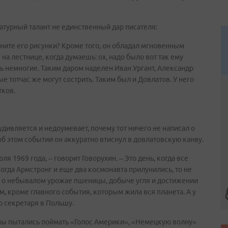
атурный талант не единственный дар писателя:
ните его рисунки? Кроме того, он обладал мгновенным
на лестнице, когда думаешь: ох, надо было вот так ему
нь немногие. Таким даром наделен Иван Ургант, Александр
е тотчас же могут сострить. Таким был и Довлатов. У него
тков.
дивляется и недоумевает, почему тот ничего не написал о
б этом событии он аккуратно втиснул в довлатовскую канву.
ля 1969 года, – говорит Говорухин. – Это день, когда все
когда Армстронг и еще два космонавта прилунились, то не
но: о небывалом урожае пшеницы, добыче угля и достижении
м, кроме главного события, которым жила вся планета. А у
о секретаря в Польшу.
 мы пытались поймать «Голос Америки», «Немецкую волну»