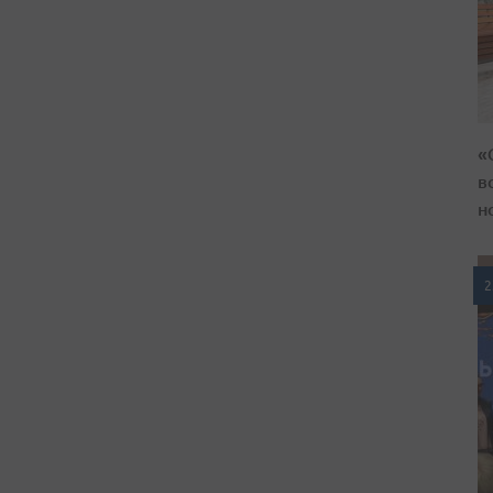
«
в
н
2