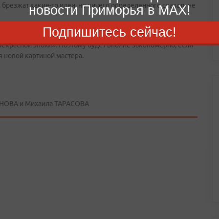
, брезжат какие-то идеи, но ничего определенного сказать не
новости Приморья в MAX!
Подпишитесь сейчас!
после выхода его картины «Weekend» – два года назад. А
екрасной эпохи». Поэтому будет вполне закономерно, если
я новой картиной мастера.
НОВА и Михаила ТАРАСОВА