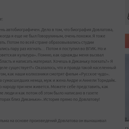
е:
нь автобиографичен. Дело в том, что биография Довлатова,
когда я еще не был Говорухиным, очень похожи. Я тоже
рать. Потом по всей стране образовывались студии
ались пару раз изгнать… Потом я поступил во ВГИК. Но и
Советская культура». Помню, как однажды меня вызвал
бласть и написать материал. Хочешь в Диканьку поехать?» Я
 деле существует?» Оказалось, что и правда такой населенный
том, как наши колхозники смотрят фильм «Русское чудо».
ва сумасшедших немца, муж и жена Андре и Аннели Торндайк.
о народу при нем живется. Можете себе представить, как
е люди и как потом об этом было написано в газете
уторах близ Диканьки». История прямо по Довлатову!
ильма на основе произведений Довлатова он вынашивал
П