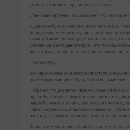
умер. А все читаю и перечитываю его книги.
Станислав Сергеевич рассказывает, что яркий литер
– Довлатов был человеком многих талантов. Вы пом
остроумием, что мало кому присуще. Есть остроумие 
сказать. А мгновенно остроумно ответить могут оче
Олейников, Ренат Давлетьяров – это те люди, которы
было много достоинств и…очаровательных недоста
Полет на Луну
Восхищаясь языком и юмором писателя, Говорухин у
полете американцев на Луну. А свои воспоминания о
– Странно, что Довлатов нигде не упомянул про 21 ию
врали. Если бы вы сейчас открыли газеты того дня, 
нашли бы там про это ни слова. Писали о чем угод
советских ученых в области космонавтики – обо все
нас тогда главным событием был визит генеральног
Хорошо помню тот день. Я снимал фильм в горах, и