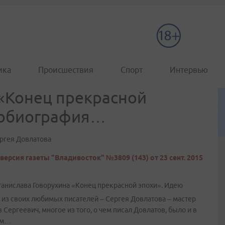
ика
Происшествия
Спорт
Интервью
 «Конец прекрасной
втобиография…
ергея Довлатова
версия газеты "Владивосток" №3809 (143) от 23 сент. 2015
танислава Говорухина «Конец прекрасной эпохи». Идею
 из своих любимых писателей – Сергея Довлатова – мастер
Сергеевич, многое из того, о чем писал Довлатов, было и в
том…