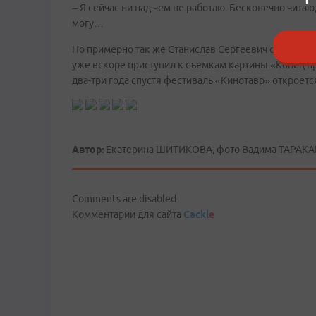
– Я сейчас ни над чем не работаю. Бесконечно читаю
могу…
Но примерно так же Станислав Сергеевич отвечал и 
уже вскоре приступил к съемкам картины «Конец пр
два-три года спустя фестиваль «Кинотавр» откроетс
Автор:
Екатерина ШИТИКОВА, фото Вадима ТАРАКА
Comments are disabled
Комментарии для сайта
Cackl
e