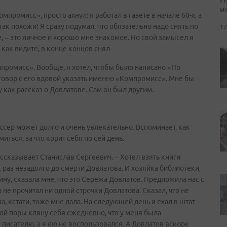
и
промисс», просто ахнул: я работал в газете в начале 60-х, а
так похожи! Я сразу подумал, что обязательно надо снять по
17
е, – это личное и хорошо мне знакомое. Но свой замысел я
, как видите, в конце концов снял…
мпромисс». Вообще, я хотел, чтобы было написано «По
говор с его вдовой указать именно «Компромисс». Мне бы
у как рассказ о Довлатове. Сам он был другим.
сер может долго и очень увлекательно. Вспоминает, как
ться, за что корит себя по сей день.
ассказывает Станислав Сергеевич. – Хотел взять книги
 раз незадолго до смерти Довлатова. И хозяйка библиотеки,
ну, сказала мне, что это Сережа Довлатов. Предложила нас с
а не прочитал ни одной строчки Довлатова. Сказал, что не
а, кстати, тоже мне дала. На следующей день я ехал в штат
той поры кляну себя ежедневно, что у меня была
писателю, а я ею не воспользовался. А Довлатов вскоре