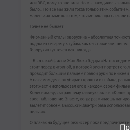
или ВВС, кому-то звонили. Но мы находились в альпи
было... Но все мы жили тогда только этим событием
маленькая заметка о том, что американцы слетали на
Точнее не бывает
Фирменный стиль Говорухина – абсолютная точность 
подносит сигарету к губам, как он стряхивает пепе
Говорухин тут точен как никогда.
– Был такой фильм Жан-Люка Годара «На последнем
стоит перед витриной, в которой висит портрет ег
проводит большим пальцем правой руки по нижней губ
А на самом деле он убирает крошки от табака, раньш
этот жест и использовал его в каждом своем фильм
Колесникову, сыгравшему главную роль в «Конце п
свое наблюдение. Знаете, когда разминаешь папирос
вылетит совсем. Высоцкий два-три раза использова
нельзя».
О планах на будущее режиссер пока предпочитает н
Пр