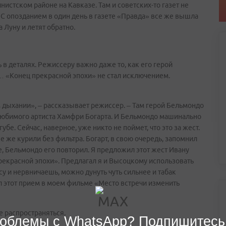
нистском районе на Кавказе. Там и советских-то газет не
. С опозданием в один день в газете «Правда» все же вышла
 Луну и летят обратно.
в деталях. Режиссеру важно даже то, как его герой
л… «Конец прекрасной эпохи» не стал исключением.
 дыхании», – рассказывает режиссер. – Там герой Бельмондо
о любимого артиста Хамфри Богарта. И Бельмондо машинально
е. Сейчас, наверное, уже никто не поймет, что это за жест.
е же курили без фильтра. Богарт, в свою очередь, запомнил
е, Бельмондо его повторил. Я предложил этот жест Ивану
рекрасной эпохи». Предлагал я и Высоцкому использовать
у и нервничаешь, можно дунуть чуть сильнее и табак
л этот прием в моем фильме «Место встречи изменить
е распространяться.
облемы с WhatsApp? Подпишитесь