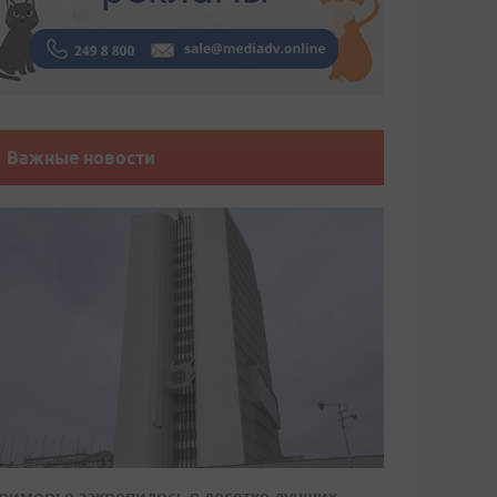
Важные новости
риморье закрепилось в десятке лучших