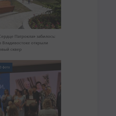
Сердце Патрокла» забилось:
о Владивостоке открыли
овый сквер
3 фото