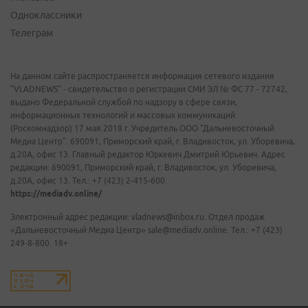
Одноклассники
Телеграм
На данном сайте распространяется информация сетевого издания
"VLADNEWS" - свидетельство о регистрации СМИ ЭЛ № ФС 77 - 72742,
выдано Федеральной службой по надзору в сфере связи,
информационных технологий и массовых коммуникаций
(Роскомнадзор) 17 мая 2018 г. Учредитель ООО "Дальневосточный
Медиа Центр". 690091, Приморский край, г. Владивосток, ул. Уборевича,
д.20А, офис 13. Главный редактор Юркевич Дмитрий Юрьевич. Адрес
редакции: 690091, Приморский край, г. Владивосток, ул. Уборевича,
д.20А, офис 13. Тел.: +7 (423) 2-415-600.
https://mediadv.online/
Электронный адрес редакции: vladnews@inbox.ru. Отдел продаж
«Дальневосточный Медиа Центр» sale@mediadv.online. Тел.: +7 (423)
249-8-800. 18+