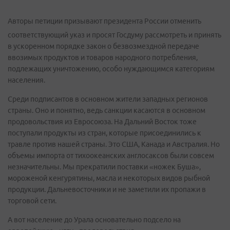
Авторы петиции призывают президента России отменить
соответствующий указ и просят Госдуму рассмотреть и принять
в ускоренном порядке закон о безвозмездной передаче
ввозимых продуктов и товаров народного потребления,
подлежащих уничтожению, особо нуждающимся категориям
населения.
Среди подписантов в основном жители западных регионов
страны. Оно и понятно, ведь санкции касаются в основном
продовольствия из Евросоюза. На Дальний Восток тоже
поступали продукты из стран, которые присоединились к
травле против нашей страны. Это США, Канада и Австралия. Но
объемы импорта от тихоокеанских англосаксов были совсем
незначительны. Мы прекратили поставки «ножек Буша»,
мороженой кенгурятины, масла и некоторых видов рыбной
продукции. Дальневосточники и не заметили их пропажи в
торговой сети.
А вот население до Урала основательно подсело на