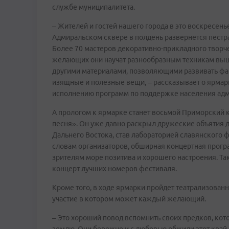
службе муниципалитета.
– Жителей и гостей нашего города в это воскресен
Адмиральском сквере в полдень развернется пест
Более 70 мастеров декоративно-прикладного творч
желающих они научат разнообразным техникам выши
другими материалами, позволяющими развивать фан
изящные и полезные вещи, – рассказывает о ярмар
исполнению программ по поддержке населения адм
А прологом к ярмарке станет восьмой Приморский 
песня». Он уже давно раскрыл дружеские объятия 
Дальнего Востока, став лабораторией славянского 
словам организаторов, обширная концертная прогр
зрителям море позитива и хорошего настроения. Та
концерт лучших номеров фестиваля.
Кроме того, в ходе ярмарки пройдет театрализован
участие в котором может каждый желающий.
– Это хороший повод вспомнить своих предков, кот