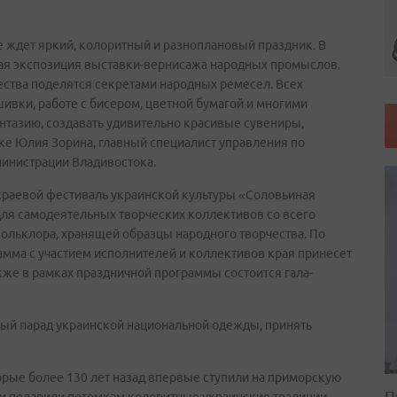
ье ждет яркий, колоритный и разноплановый праздник. В
рая экспозиция выставки-вернисажа народных промыслов.
ества поделятся секретами народных ремесел. Всех
вки, работе с бисером, цветной бумагой и многими
тазию, создавать удивительно красивые сувениры,
ке Юлия Зорина, главный специалист управления по
инистрации Владивостока.
краевой фестиваль украинской культуры «Соловьиная
для самодеятельных творческих коллективов со всего
фольклора, хранящей образцы народного творчества. По
амма с участием исполнителей и коллективов края принесет
кже в рамках праздничной программы состоится гала-
ный парад украинской национальной одежды, принять
орые более 130 лет назад впервые ступили на приморскую
П