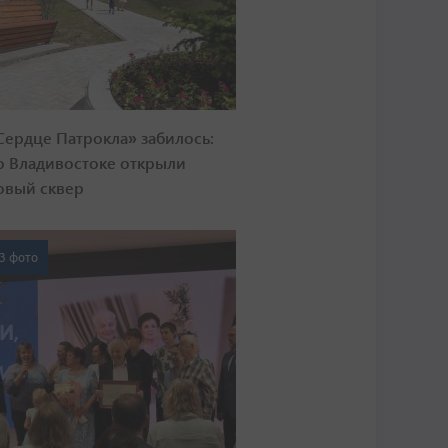
Сердце Патрокла» забилось:
о Владивостоке открыли
овый сквер
3 фото