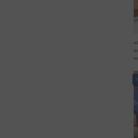
«
в
н
2