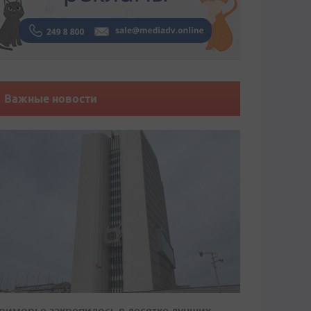
Важные новости
риморье закрепилось в десятке лучших