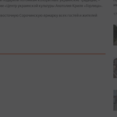
 и подарили потомкам колоритные украинские традиции, –
и
ции «Центр украинской культуры Анатолия Криля «Горлица».
17
восточную Сорочинскую ярмарку всех гостей и жителей