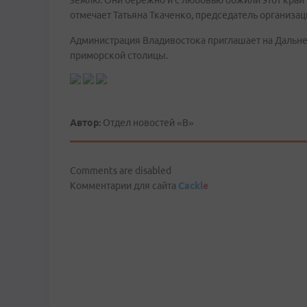
землю. Они бережно и с любовью обжили этот край
отмечает Татьяна Ткаченко, председатель организа
Администрация Владивостока приглашает на Дальне
приморской столицы.
Автор:
Отдел новостей «В»
Comments are disabled
Комментарии для сайта
Cackl
e